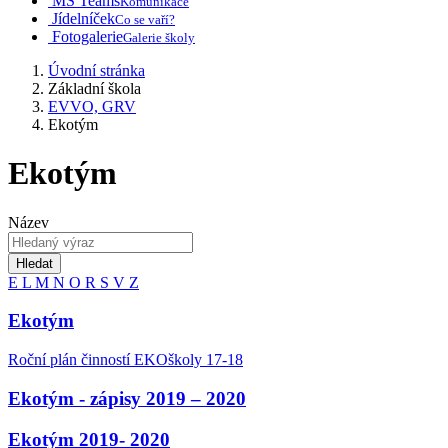
MS Teams
Komunikace
Jídelníček
Co se vaří?
Fotogalerie
Galerie školy
Úvodní stránka
Základní škola
EVVO, GRV
Ekotým
Ekotým
Název
Hledat
E
L
M
N
O
R
S
V
Z
Ekotým
Roční plán činností EKOškoly 17-18
Ekotým - zápisy 2019 – 2020
Ekotým 2019- 2020