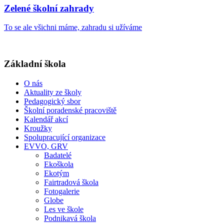
Zelené školní zahrady
To se ale všichni máme, zahradu si užíváme
Základní škola
O nás
Aktuality ze školy
Pedagogický sbor
Školní poradenské pracoviště
Kalendář akcí
Kroužky
Spolupracující organizace
EVVO, GRV
Badatelé
Ekoškola
Ekotým
Fairtradová škola
Fotogalerie
Globe
Les ve škole
Podnikavá škola