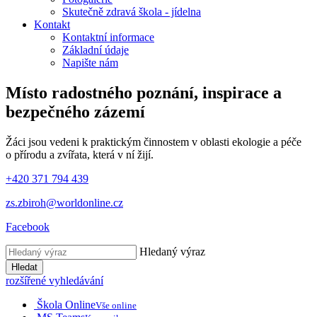
Skutečně zdravá škola - jídelna
Kontakt
Kontaktní informace
Základní údaje
Napište nám
Místo radostného poznání, inspirace
a
bezpečného zázemí
Žáci jsou vedeni k praktickým činnostem v oblasti ekologie a péče
o přírodu a zvířata, která v ní žijí.
+420 371 794 439
zs.zbiroh@worldonline.cz
Facebook
Hledaný výraz
Hledat
rozšířené vyhledávání
Škola Online
Vše online