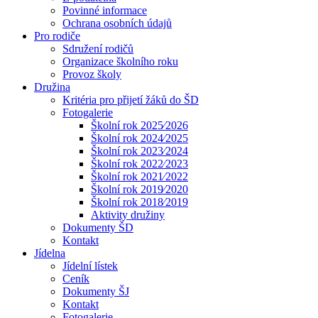
Povinné informace
Ochrana osobních údajů
Pro rodiče
Sdružení rodičů
Organizace školního roku
Provoz školy
Družina
Kritéria pro přijetí žáků do ŠD
Fotogalerie
Školní rok 2025⁄2026
Školní rok 2024⁄2025
Školní rok 2023⁄2024
Školní rok 2022⁄2023
Školní rok 2021⁄2022
Školní rok 2019⁄2020
Školní rok 2018⁄2019
Aktivity družiny
Dokumenty ŠD
Kontakt
Jídelna
Jídelní lístek
Ceník
Dokumenty ŠJ
Kontakt
Fotogalerie