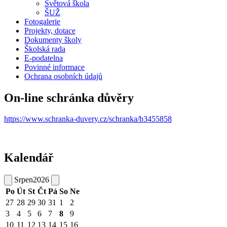
Světová škola
ŠUŽ
Fotogalerie
Projekty, dotace
Dokumenty školy
Školská rada
E-podatelna
Povinné informace
Ochrana osobních údajů
On-line schránka důvěry
https://www.schranka-duvery.cz/schranka/b3455858
Kalendář
Srpen
2026
Po
Út
St
Čt
Pá
So
Ne
27
28
29
30
31
1
2
3
4
5
6
7
8
9
10
11
12
13
14
15
16