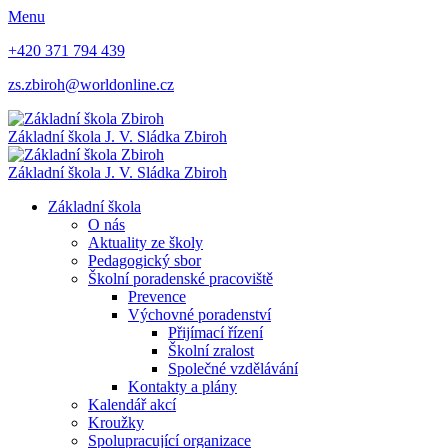
Menu
+420 371 794 439
zs.zbiroh@worldonline.cz
Základní škola
J. V. Sládka Zbiroh
Základní škola
J. V. Sládka Zbiroh
Základní škola
O nás
Aktuality ze školy
Pedagogický sbor
Školní poradenské pracoviště
Prevence
Výchovné poradenství
Přijímací řízení
Školní zralost
Společné vzdělávání
Kontakty a plány
Kalendář akcí
Kroužky
Spolupracující organizace