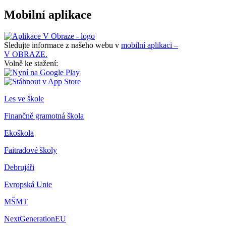
Mobilní aplikace
Sledujte informace z našeho webu v
mobilní aplikaci –
V OBRAZE.
Volně ke stažení:
Les ve škole
Finančně gramotná škola
Ekoškola
Faitradové školy
Debrujáři
Evropská Unie
MŠMT
NextGenerationEU