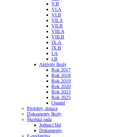
V.B
VI.A
VI.B
VII.A
VII.B
VIII.A
VIII.B
IX.A
IX.B
I.A
I.B
Aktivity školy
Rok 2017
Rok 2018
Rok 2019
Rok 2020
Rok 2023
Rok 2025
Ostatní
Projekty, dotace
Dokumenty školy
Školská rada
Jednací řád
Dokumenty
E-podatelna