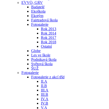
EVVO, GRV
Badatelé
Ekoškola
Ekotým
Fairtradová škola
Fotogalerie
Rok 2013
Rok 2014
Rok 2017
Rok 2018
Ostatní
Globe
Les ve škole
Podnikavá škola
Světová škola
ŠUŽ
Fotogalerie
Fotogalerie z akcí tříd
II.A
II.B
III.A
III.B
IV.A
IV.B
V.A