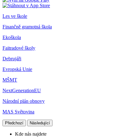
Les ve škole
Finančně gramotná škola
Ekoškola
Faitradové školy
Debrujáři
Evropská Unie
MŠMT
NextGenerationEU
Národní plán obnovy
MAS Světovina
Předchozí
Následující
Kde nás najdete