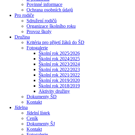
Povinné informace
Ochrana osobních údajů
Pro rodiče
Sdružení rodičů
Organizace školního roku
Provoz školy
Družina
Kritéria pro přijetí žáků do ŠD
Fotogalerie
Školní rok 2025⁄2026
Školní rok 2024⁄2025
Školní rok 2023⁄2024
Školní rok 2022⁄2023
Školní rok 2021⁄2022
Školní rok 2019⁄2020
Školní rok 2018⁄2019
Aktivity družiny
Dokumenty ŠD
Kontakt
Jídelna
Jídelní lístek
Ceník
Dokumenty ŠJ
Kontakt
Fotogalerie