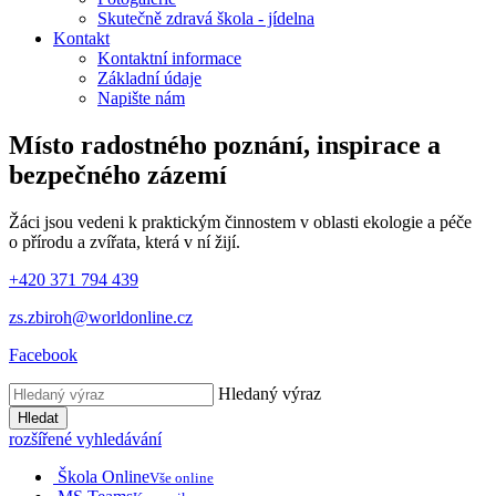
Skutečně zdravá škola - jídelna
Kontakt
Kontaktní informace
Základní údaje
Napište nám
Místo radostného poznání, inspirace
a
bezpečného zázemí
Žáci jsou vedeni k praktickým činnostem v oblasti ekologie a péče
o přírodu a zvířata, která v ní žijí.
+420 371 794 439
zs.zbiroh@worldonline.cz
Facebook
Hledaný výraz
Hledat
rozšířené vyhledávání
Škola Online
Vše online