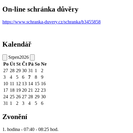
On-line schránka důvěry
https://www.schranka-duvery.cz/schranka/b3455858
Kalendář
Srpen
2026
Po
Út
St
Čt
Pá
So
Ne
27
28
29
30
31
1
2
3
4
5
6
7
8
9
10
11
12
13
14
15
16
17
18
19
20
21
22
23
24
25
26
27
28
29
30
31
1
2
3
4
5
6
Zvonění
1. hodina - 07:40 - 08:25 hod.