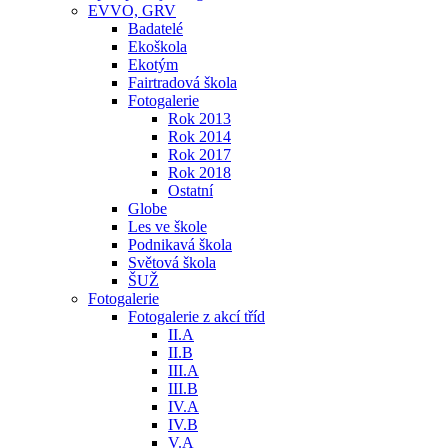
EVVO, GRV
Badatelé
Ekoškola
Ekotým
Fairtradová škola
Fotogalerie
Rok 2013
Rok 2014
Rok 2017
Rok 2018
Ostatní
Globe
Les ve škole
Podnikavá škola
Světová škola
ŠUŽ
Fotogalerie
Fotogalerie z akcí tříd
II.A
II.B
III.A
III.B
IV.A
IV.B
V.A