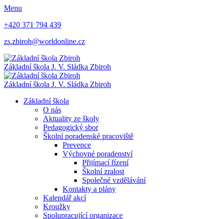
Menu
+420 371 794 439
zs.zbiroh@worldonline.cz
Základní škola
J. V. Sládka Zbiroh
Základní škola
J. V. Sládka Zbiroh
Základní škola
O nás
Aktuality ze školy
Pedagogický sbor
Školní poradenské pracoviště
Prevence
Výchovné poradenství
Přijímací řízení
Školní zralost
Společné vzdělávání
Kontakty a plány
Kalendář akcí
Kroužky
Spolupracující organizace