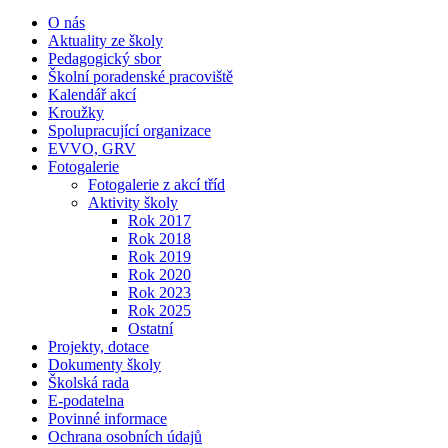
O nás
Aktuality ze školy
Pedagogický sbor
Školní poradenské pracoviště
Kalendář akcí
Kroužky
Spolupracující organizace
EVVO, GRV
Fotogalerie
Fotogalerie z akcí tříd
Aktivity školy
Rok 2017
Rok 2018
Rok 2019
Rok 2020
Rok 2023
Rok 2025
Ostatní
Projekty, dotace
Dokumenty školy
Školská rada
E-podatelna
Povinné informace
Ochrana osobních údajů