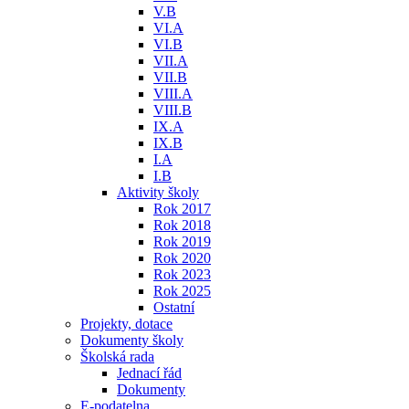
V.B
VI.A
VI.B
VII.A
VII.B
VIII.A
VIII.B
IX.A
IX.B
I.A
I.B
Aktivity školy
Rok 2017
Rok 2018
Rok 2019
Rok 2020
Rok 2023
Rok 2025
Ostatní
Projekty, dotace
Dokumenty školy
Školská rada
Jednací řád
Dokumenty
E-podatelna