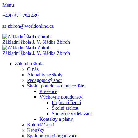
Menu
+420 371 794 439
zs.zbiroh@worldonline.cz
Základní škola
J. V. Sládka Zbiroh
Základní škola
J. V. Sládka Zbiroh
Základní škola
O nás
Aktuality ze školy
Pedagogický sbor
Školní poradenské pracoviště
Prevence
Výchovné poradenství
Přijímací řízení
Školní zralost
Společné vzdělávání
Kontakty a plány
Kalendář akcí
Kroužky
Spolupracující organizace