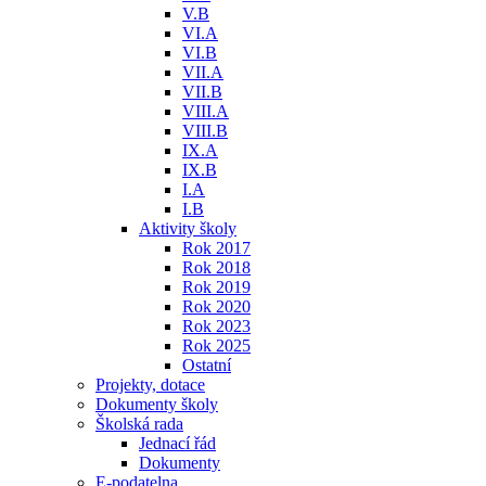
V.B
VI.A
VI.B
VII.A
VII.B
VIII.A
VIII.B
IX.A
IX.B
I.A
I.B
Aktivity školy
Rok 2017
Rok 2018
Rok 2019
Rok 2020
Rok 2023
Rok 2025
Ostatní
Projekty, dotace
Dokumenty školy
Školská rada
Jednací řád
Dokumenty
E-podatelna