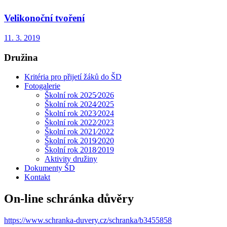
Velikonoční tvoření
11. 3. 2019
Družina
Kritéria pro přijetí žáků do ŠD
Fotogalerie
Školní rok 2025⁄2026
Školní rok 2024⁄2025
Školní rok 2023⁄2024
Školní rok 2022⁄2023
Školní rok 2021⁄2022
Školní rok 2019⁄2020
Školní rok 2018⁄2019
Aktivity družiny
Dokumenty ŠD
Kontakt
On-line schránka důvěry
https://www.schranka-duvery.cz/schranka/b3455858