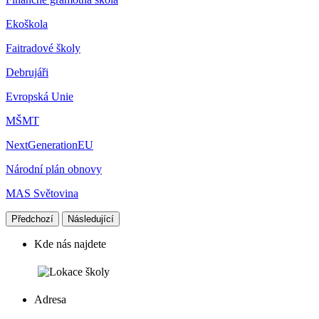
Ekoškola
Faitradové školy
Debrujáři
Evropská Unie
MŠMT
NextGenerationEU
Národní plán obnovy
MAS Světovina
Předchozí
Následující
Kde nás najdete
Adresa