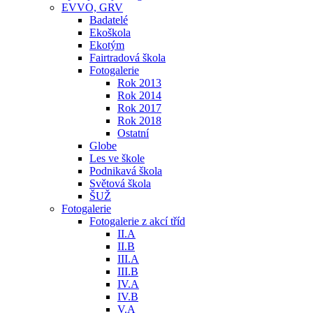
EVVO, GRV
Badatelé
Ekoškola
Ekotým
Fairtradová škola
Fotogalerie
Rok 2013
Rok 2014
Rok 2017
Rok 2018
Ostatní
Globe
Les ve škole
Podnikavá škola
Světová škola
ŠUŽ
Fotogalerie
Fotogalerie z akcí tříd
II.A
II.B
III.A
III.B
IV.A
IV.B
V.A