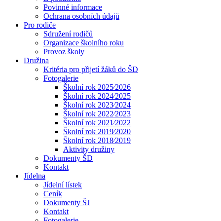
Povinné informace
Ochrana osobních údajů
Pro rodiče
Sdružení rodičů
Organizace školního roku
Provoz školy
Družina
Kritéria pro přijetí žáků do ŠD
Fotogalerie
Školní rok 2025⁄2026
Školní rok 2024⁄2025
Školní rok 2023⁄2024
Školní rok 2022⁄2023
Školní rok 2021⁄2022
Školní rok 2019⁄2020
Školní rok 2018⁄2019
Aktivity družiny
Dokumenty ŠD
Kontakt
Jídelna
Jídelní lístek
Ceník
Dokumenty ŠJ
Kontakt
Fotogalerie