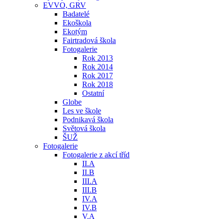
EVVO, GRV
Badatelé
Ekoškola
Ekotým
Fairtradová škola
Fotogalerie
Rok 2013
Rok 2014
Rok 2017
Rok 2018
Ostatní
Globe
Les ve škole
Podnikavá škola
Světová škola
ŠUŽ
Fotogalerie
Fotogalerie z akcí tříd
II.A
II.B
III.A
III.B
IV.A
IV.B
V.A