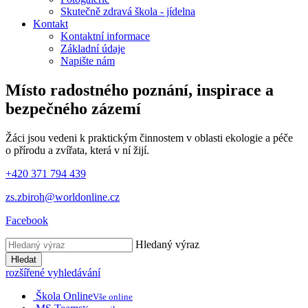
Skutečně zdravá škola - jídelna
Kontakt
Kontaktní informace
Základní údaje
Napište nám
Místo radostného poznání, inspirace
a
bezpečného zázemí
Žáci jsou vedeni k praktickým činnostem v oblasti ekologie a péče
o přírodu a zvířata, která v ní žijí.
+420 371 794 439
zs.zbiroh@worldonline.cz
Facebook
Hledaný výraz
Hledat
rozšířené vyhledávání
Škola Online
Vše online