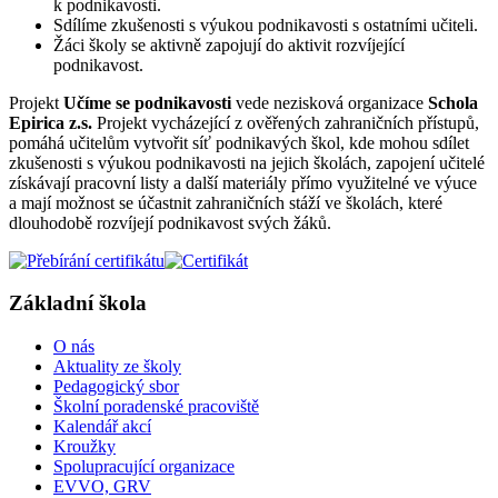
k podnikavosti.
Sdílíme zkušenosti s výukou podnikavosti s ostatními učiteli.
Žáci školy se aktivně zapojují do aktivit rozvíjející
podnikavost.
Projekt
Učíme se podnikavosti
vede nezisková organizace
Schola
Epirica z.s.
Projekt vycházející z ověřených zahraničních přístupů,
pomáhá učitelům vytvořit síť podnikavých škol, kde mohou sdílet
zkušenosti s výukou podnikavosti na jejich školách, zapojení učitelé
získávají pracovní listy a další materiály přímo využitelné ve výuce
a mají možnost se účastnit zahraničních stáží ve školách, které
dlouhodobě rozvíjejí podnikavost svých žáků.
Základní škola
O nás
Aktuality ze školy
Pedagogický sbor
Školní poradenské pracoviště
Kalendář akcí
Kroužky
Spolupracující organizace
EVVO, GRV