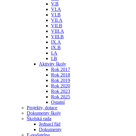
V.B
VI.A
VI.B
VII.A
VII.B
VIII.A
VIII.B
IX.A
IX.B
I.A
I.B
Aktivity školy
Rok 2017
Rok 2018
Rok 2019
Rok 2020
Rok 2023
Rok 2025
Ostatní
Projekty, dotace
Dokumenty školy
Školská rada
Jednací řád
Dokumenty
E-podatelna