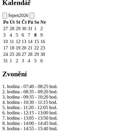
Kalendář
Srpen
2026
Po
Út
St
Čt
Pá
So
Ne
27
28
29
30
31
1
2
3
4
5
6
7
8
9
10
11
12
13
14
15
16
17
18
19
20
21
22
23
24
25
26
27
28
29
30
31
1
2
3
4
5
6
Zvonění
1. hodina - 07:40 - 08:25 hod.
2. hodina - 08:35 - 09:20 hod.
3. hodina - 09:35 - 10:20 hod.
4. hodina - 10:30 - 11:15 hod.
5. hodina - 11:20 - 12:05 hod.
6. hodina - 12:15 - 13:00 hod.
7. hodina - 13:05 - 13:50 hod.
8. hodina - 14:00 - 14:45 hod.
9. hodina - 14:55 - 15:40 hod.