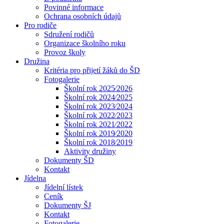
Povinné informace
Ochrana osobních údajů
Pro rodiče
Sdružení rodičů
Organizace školního roku
Provoz školy
Družina
Kritéria pro přijetí žáků do ŠD
Fotogalerie
Školní rok 2025⁄2026
Školní rok 2024⁄2025
Školní rok 2023⁄2024
Školní rok 2022⁄2023
Školní rok 2021⁄2022
Školní rok 2019⁄2020
Školní rok 2018⁄2019
Aktivity družiny
Dokumenty ŠD
Kontakt
Jídelna
Jídelní lístek
Ceník
Dokumenty ŠJ
Kontakt
Fotogalerie