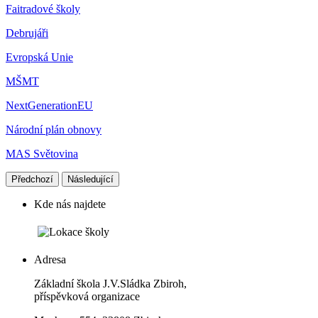
Faitradové školy
Debrujáři
Evropská Unie
MŠMT
NextGenerationEU
Národní plán obnovy
MAS Světovina
Předchozí
Následující
Kde nás najdete
Adresa
Základní škola J.V.Sládka Zbiroh,
příspěvková organizace