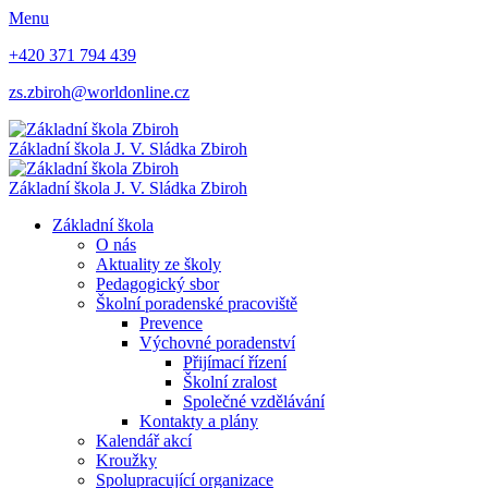
Menu
+420 371 794 439
zs.zbiroh@worldonline.cz
Základní škola
J. V. Sládka Zbiroh
Základní škola
J. V. Sládka Zbiroh
Základní škola
O nás
Aktuality ze školy
Pedagogický sbor
Školní poradenské pracoviště
Prevence
Výchovné poradenství
Přijímací řízení
Školní zralost
Společné vzdělávání
Kontakty a plány
Kalendář akcí
Kroužky
Spolupracující organizace