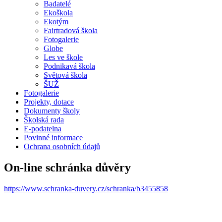
Badatelé
Ekoškola
Ekotým
Fairtradová škola
Fotogalerie
Globe
Les ve škole
Podnikavá škola
Světová škola
ŠUŽ
Fotogalerie
Projekty, dotace
Dokumenty školy
Školská rada
E-podatelna
Povinné informace
Ochrana osobních údajů
On-line schránka důvěry
https://www.schranka-duvery.cz/schranka/b3455858