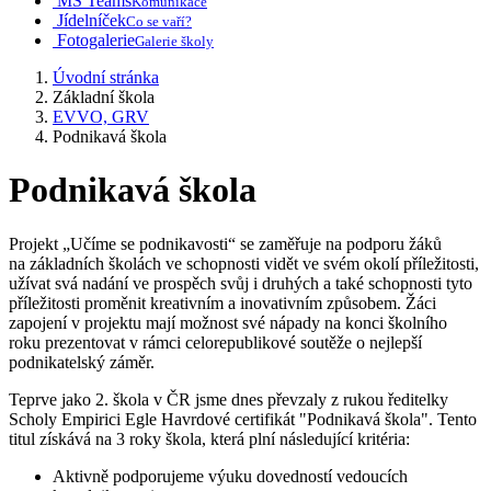
MS Teams
Komunikace
Jídelníček
Co se vaří?
Fotogalerie
Galerie školy
Úvodní stránka
Základní škola
EVVO, GRV
Podnikavá škola
Podnikavá škola
Projekt „Učíme se podnikavosti“ se zaměřuje na podporu žáků
na základních školách ve schopnosti vidět ve svém okolí příležitosti,
užívat svá nadání ve prospěch svůj i druhých a také schopnosti tyto
příležitosti proměnit kreativním a inovativním způsobem. Žáci
zapojení v projektu mají možnost své nápady na konci školního
roku prezentovat v rámci celorepublikové soutěže o nejlepší
podnikatelský záměr.
Teprve jako 2. škola v ČR jsme dnes převzaly z rukou ředitelky
Scholy Empirici Egle Havrdové certifikát "Podnikavá škola". Tento
titul získává na 3 roky škola, která plní následující kritéria:
Aktivně podporujeme výuku dovedností vedoucích