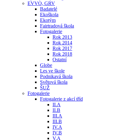
EVVO, GRV
Badatelé
Ekoškola
Ekotým
Fairtradová škola
Fotogalerie
Rok 2013
Rok 2014
Rok 2017
Rok 2018
Ostatní
Globe
Les ve škole
Podnikavá škola
Světová škola
ŠUŽ
Fotogalerie
Fotogalerie z akcí tříd
II.A
II.B
III.A
III.B
IV.A
IV.B
V.A