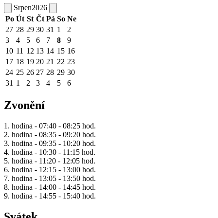
Srpen
2026
Po
Út
St
Čt
Pá
So
Ne
27
28
29
30
31
1
2
3
4
5
6
7
8
9
10
11
12
13
14
15
16
17
18
19
20
21
22
23
24
25
26
27
28
29
30
31
1
2
3
4
5
6
Zvonění
1. hodina - 07:40 - 08:25 hod.
2. hodina - 08:35 - 09:20 hod.
3. hodina - 09:35 - 10:20 hod.
4. hodina - 10:30 - 11:15 hod.
5. hodina - 11:20 - 12:05 hod.
6. hodina - 12:15 - 13:00 hod.
7. hodina - 13:05 - 13:50 hod.
8. hodina - 14:00 - 14:45 hod.
9. hodina - 14:55 - 15:40 hod.
Svátek