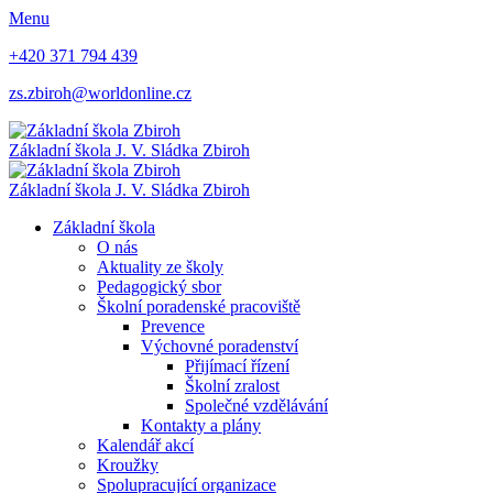
Menu
+420 371 794 439
zs.zbiroh@worldonline.cz
Základní škola
J. V. Sládka Zbiroh
Základní škola
J. V. Sládka Zbiroh
Základní škola
O nás
Aktuality ze školy
Pedagogický sbor
Školní poradenské pracoviště
Prevence
Výchovné poradenství
Přijímací řízení
Školní zralost
Společné vzdělávání
Kontakty a plány
Kalendář akcí
Kroužky
Spolupracující organizace