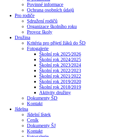
Povinné informace
Ochrana osobních údajů
Pro rodiče
Sdružení rodičů
Organizace školního roku
Provoz školy
Družina
Kritéria pro přijetí žáků do ŠD
Fotogalerie
Školní rok 2025⁄2026
Školní rok 2024⁄2025
Školní rok 2023⁄2024
Školní rok 2022⁄2023
Školní rok 2021⁄2022
Školní rok 2019⁄2020
Školní rok 2018⁄2019
Aktivity družiny
Dokumenty ŠD
Kontakt
Jídelna
Jídelní lístek
Ceník
Dokumenty ŠJ
Kontakt
Fotogalerie