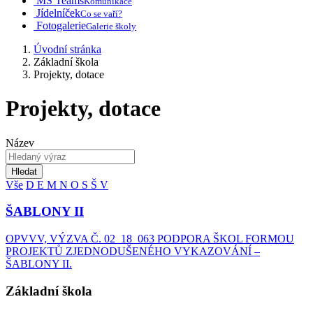
MS Teams
Komunikace
Jídelníček
Co se vaří?
Fotogalerie
Galerie školy
Úvodní stránka
Základní škola
Projekty, dotace
Projekty, dotace
Název
Hledat
Vše
D
E
M
N
O
S
Š
V
ŠABLONY II
OPVVV, VÝZVA Č. 02_18_063 PODPORA ŠKOL FORMOU
PROJEKTŮ ZJEDNODUŠENÉHO VYKAZOVÁNÍ –
ŠABLONY II.
Základní škola