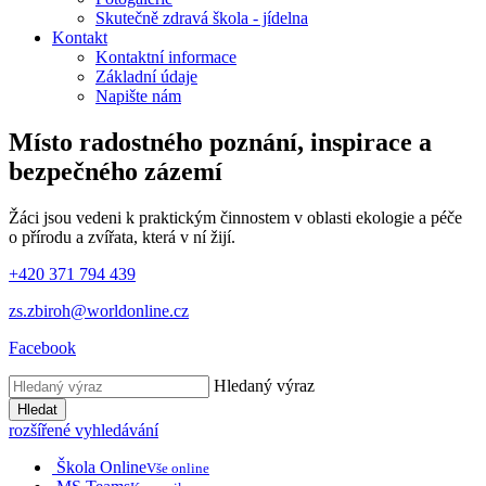
Skutečně zdravá škola - jídelna
Kontakt
Kontaktní informace
Základní údaje
Napište nám
Místo radostného poznání, inspirace
a
bezpečného zázemí
Žáci jsou vedeni k praktickým činnostem v oblasti ekologie a péče
o přírodu a zvířata, která v ní žijí.
+420 371 794 439
zs.zbiroh@worldonline.cz
Facebook
Hledaný výraz
Hledat
rozšířené vyhledávání
Škola Online
Vše online