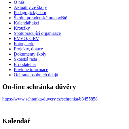
O nás
Aktuality ze školy
Pedagogický sbor
Školní poradenské pracoviště
Kalendář akcí
Kroužky
Spolupracující organizace
EVVO, GRV
Fotogalerie
Projekty, dotace
Dokumenty školy
Školská rada
E-podatelna
Povinné informace
Ochrana osobních údajů
On-line schránka důvěry
https://www.schranka-duvery.cz/schranka/b3455858
Kalendář