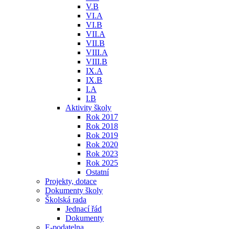
V.B
VI.A
VI.B
VII.A
VII.B
VIII.A
VIII.B
IX.A
IX.B
I.A
I.B
Aktivity školy
Rok 2017
Rok 2018
Rok 2019
Rok 2020
Rok 2023
Rok 2025
Ostatní
Projekty, dotace
Dokumenty školy
Školská rada
Jednací řád
Dokumenty
E-podatelna