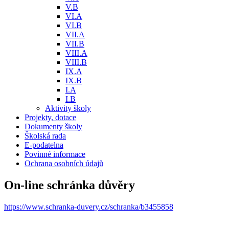
V.B
VI.A
VI.B
VII.A
VII.B
VIII.A
VIII.B
IX.A
IX.B
I.A
I.B
Aktivity školy
Projekty, dotace
Dokumenty školy
Školská rada
E-podatelna
Povinné informace
Ochrana osobních údajů
On-line schránka důvěry
https://www.schranka-duvery.cz/schranka/b3455858