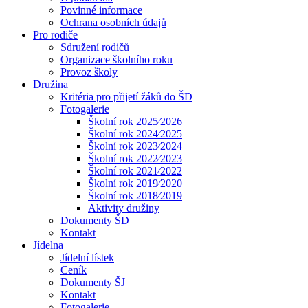
Povinné informace
Ochrana osobních údajů
Pro rodiče
Sdružení rodičů
Organizace školního roku
Provoz školy
Družina
Kritéria pro přijetí žáků do ŠD
Fotogalerie
Školní rok 2025⁄2026
Školní rok 2024⁄2025
Školní rok 2023⁄2024
Školní rok 2022⁄2023
Školní rok 2021⁄2022
Školní rok 2019⁄2020
Školní rok 2018⁄2019
Aktivity družiny
Dokumenty ŠD
Kontakt
Jídelna
Jídelní lístek
Ceník
Dokumenty ŠJ
Kontakt
Fotogalerie