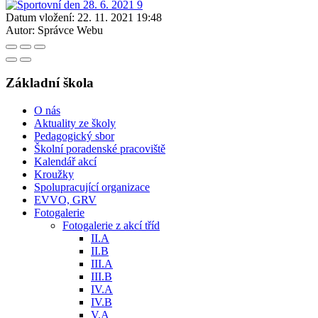
Datum vložení:
22. 11. 2021 19:48
Autor:
Správce Webu
Základní škola
O nás
Aktuality ze školy
Pedagogický sbor
Školní poradenské pracoviště
Kalendář akcí
Kroužky
Spolupracující organizace
EVVO, GRV
Fotogalerie
Fotogalerie z akcí tříd
II.A
II.B
III.A
III.B
IV.A
IV.B
V.A