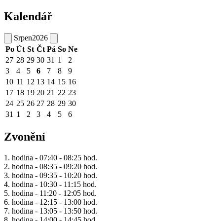
Kalendář
Srpen
2026
Po
Út
St
Čt
Pá
So
Ne
27
28
29
30
31
1
2
3
4
5
6
7
8
9
10
11
12
13
14
15
16
17
18
19
20
21
22
23
24
25
26
27
28
29
30
31
1
2
3
4
5
6
Zvonění
1. hodina - 07:40 - 08:25 hod.
2. hodina - 08:35 - 09:20 hod.
3. hodina - 09:35 - 10:20 hod.
4. hodina - 10:30 - 11:15 hod.
5. hodina - 11:20 - 12:05 hod.
6. hodina - 12:15 - 13:00 hod.
7. hodina - 13:05 - 13:50 hod.
8. hodina - 14:00 - 14:45 hod.