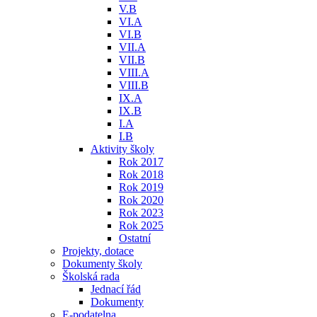
V.B
VI.A
VI.B
VII.A
VII.B
VIII.A
VIII.B
IX.A
IX.B
I.A
I.B
Aktivity školy
Rok 2017
Rok 2018
Rok 2019
Rok 2020
Rok 2023
Rok 2025
Ostatní
Projekty, dotace
Dokumenty školy
Školská rada
Jednací řád
Dokumenty
E-podatelna