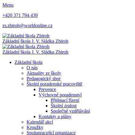
Menu
+420 371 794 439
zs.zbiroh@worldonline.cz
Základní škola
J. V. Sládka Zbiroh
Základní škola
J. V. Sládka Zbiroh
Základní škola
O nás
Aktuality ze školy
Pedagogický sbor
Školní poradenské pracoviště
Prevence
Výchovné poradenství
Přijímací řízení
Školní zralost
Společné vzdělávání
Kontakty a plány
Kalendář akcí
Kroužky
Spolupracující organizace