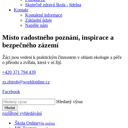
Skutečně zdravá škola - jídelna
Kontakt
Kontaktní informace
Základní údaje
Napište nám
Místo radostného poznání, inspirace
a
bezpečného zázemí
Žáci jsou vedeni k praktickým činnostem v oblasti ekologie a péče
o přírodu a zvířata, která v ní žijí.
+420 371 794 439
zs.zbiroh@worldonline.cz
Facebook
Hledaný výraz
Hledat
rozšířené vyhledávání
Škola Online
Vše online