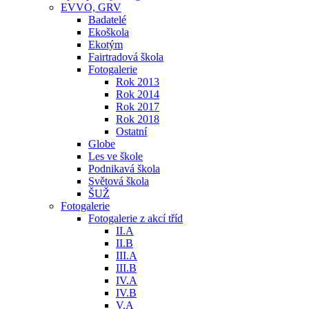
EVVO, GRV
Badatelé
Ekoškola
Ekotým
Fairtradová škola
Fotogalerie
Rok 2013
Rok 2014
Rok 2017
Rok 2018
Ostatní
Globe
Les ve škole
Podnikavá škola
Světová škola
ŠUŽ
Fotogalerie
Fotogalerie z akcí tříd
II.A
II.B
III.A
III.B
IV.A
IV.B
V.A