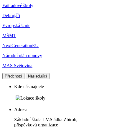
Faitradové školy
Debrujáři
Evropská Unie
MŠMT
NextGenerationEU
Národní plán obnovy
MAS Světovina
Předchozí
Následující
Kde nás najdete
Adresa
Základní škola J.V.Sládka Zbiroh,
příspěvková organizace