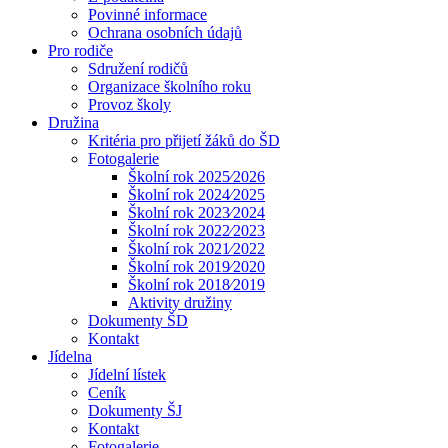
Povinné informace
Ochrana osobních údajů
Pro rodiče
Sdružení rodičů
Organizace školního roku
Provoz školy
Družina
Kritéria pro přijetí žáků do ŠD
Fotogalerie
Školní rok 2025⁄2026
Školní rok 2024⁄2025
Školní rok 2023⁄2024
Školní rok 2022⁄2023
Školní rok 2021⁄2022
Školní rok 2019⁄2020
Školní rok 2018⁄2019
Aktivity družiny
Dokumenty ŠD
Kontakt
Jídelna
Jídelní lístek
Ceník
Dokumenty ŠJ
Kontakt
Fotogalerie