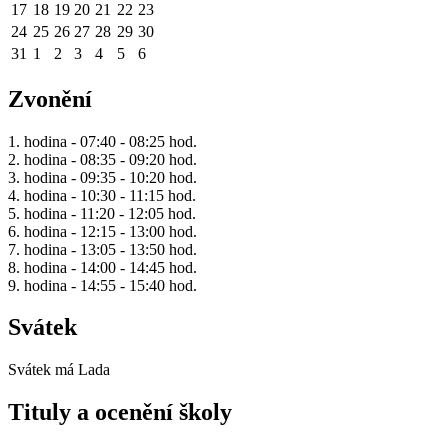
17
18
19
20
21
22
23
24
25
26
27
28
29
30
31
1
2
3
4
5
6
Zvonění
1. hodina - 07:40 - 08:25 hod.
2. hodina - 08:35 - 09:20 hod.
3. hodina - 09:35 - 10:20 hod.
4. hodina - 10:30 - 11:15 hod.
5. hodina - 11:20 - 12:05 hod.
6. hodina - 12:15 - 13:00 hod.
7. hodina - 13:05 - 13:50 hod.
8. hodina - 14:00 - 14:45 hod.
9. hodina - 14:55 - 15:40 hod.
Svátek
Svátek má
Lada
Tituly a ocenění školy