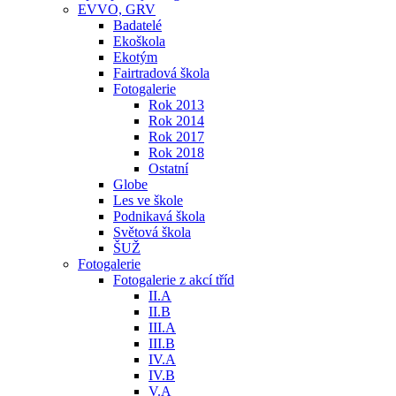
EVVO, GRV
Badatelé
Ekoškola
Ekotým
Fairtradová škola
Fotogalerie
Rok 2013
Rok 2014
Rok 2017
Rok 2018
Ostatní
Globe
Les ve škole
Podnikavá škola
Světová škola
ŠUŽ
Fotogalerie
Fotogalerie z akcí tříd
II.A
II.B
III.A
III.B
IV.A
IV.B
V.A