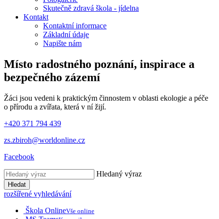
Skutečně zdravá škola - jídelna
Kontakt
Kontaktní informace
Základní údaje
Napište nám
Místo radostného poznání, inspirace
a
bezpečného zázemí
Žáci jsou vedeni k praktickým činnostem v oblasti ekologie a péče
o přírodu a zvířata, která v ní žijí.
+420 371 794 439
zs.zbiroh@worldonline.cz
Facebook
Hledaný výraz
Hledat
rozšířené vyhledávání
Škola Online
Vše online