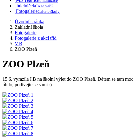
MS Teams
Komunikace
Jídelníček
Co se vaří?
Fotogalerie
Galerie školy
Úvodní stránka
Základní škola
Fotogalerie
Fotogalerie z akcí tříd
V.B
ZOO Plzeň
ZOO Plzeň
15.6. vyrazila I.B na školní výlet do ZOO Plzeň. Dětem se tam moc
líbilo, podívejte se sami :)