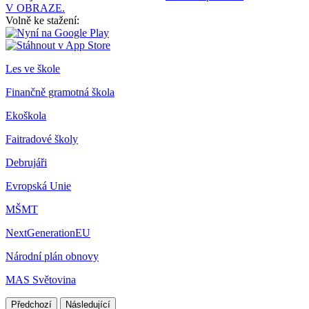
V OBRAZE.
Volně ke stažení:
Les ve škole
Finančně gramotná škola
Ekoškola
Faitradové školy
Debrujáři
Evropská Unie
MŠMT
NextGenerationEU
Národní plán obnovy
MAS Světovina
Předchozí
Následující