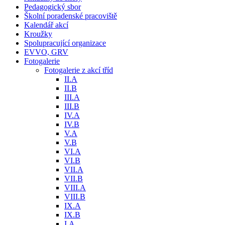
Pedagogický sbor
Školní poradenské pracoviště
Kalendář akcí
Kroužky
Spolupracující organizace
EVVO, GRV
Fotogalerie
Fotogalerie z akcí tříd
II.A
II.B
III.A
III.B
IV.A
IV.B
V.A
V.B
VI.A
VI.B
VII.A
VII.B
VIII.A
VIII.B
IX.A
IX.B
I.A