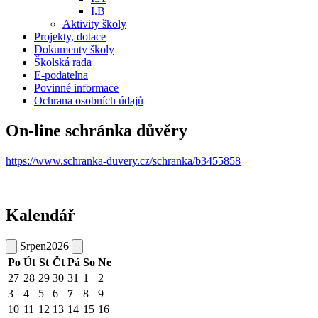
I.B
Aktivity školy
Projekty, dotace
Dokumenty školy
Školská rada
E-podatelna
Povinné informace
Ochrana osobních údajů
On-line schránka důvěry
https://www.schranka-duvery.cz/schranka/b3455858
Kalendář
Srpen
2026
Po
Út
St
Čt
Pá
So
Ne
27
28
29
30
31
1
2
3
4
5
6
7
8
9
10
11
12
13
14
15
16