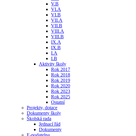
V.B
VI.A
VI.B
VII.A
VII.B
VIII.A
VIII.B
IX.A
IX.B
I.A
I.B
Aktivity školy
Rok 2017
Rok 2018
Rok 2019
Rok 2020
Rok 2023
Rok 2025
Ostatní
Projekty, dotace
Dokumenty školy
Školská rada
Jednací řád
Dokumenty
E-podatelna