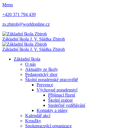
Menu
+420 371 794 439
zs.zbiroh@worldonline.cz
Základní škola
J. V. Sládka Zbiroh
Základní škola
J. V. Sládka Zbiroh
Základní škola
O nás
Aktuality ze školy
Pedagogický sbor
Školní poradenské pracoviště
Prevence
Výchovné poradenství
Přijímací řízení
Školní zralost
Společné vzdělávání
Kontakty a plány
Kalendář akcí
Kroužky
Spolupracující organizace