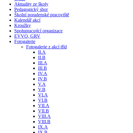
Aktuality ze školy
Pedagogický sbor
Školní poradenské pracoviště
Kalendář akcí
Kroužky
Spolupracující organizace
EVVO, GRV
Fotogalerie
Fotogalerie z akcí tříd
II.A
II.B
III.A
III.B
IV.A
IV.B
V.A
V.B
VI.A
VI.B
VII.A
VII.B
VIII.A
VIII.B
IX.A
IX.B