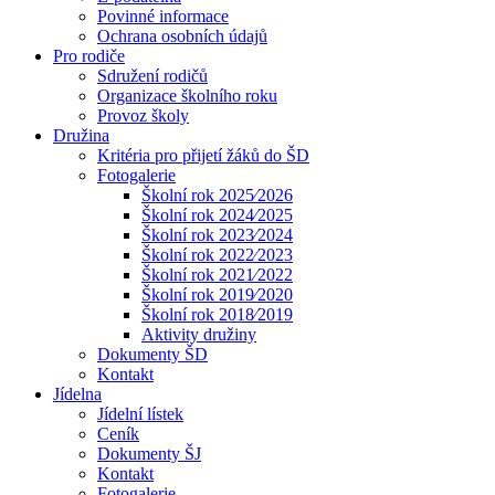
Povinné informace
Ochrana osobních údajů
Pro rodiče
Sdružení rodičů
Organizace školního roku
Provoz školy
Družina
Kritéria pro přijetí žáků do ŠD
Fotogalerie
Školní rok 2025⁄2026
Školní rok 2024⁄2025
Školní rok 2023⁄2024
Školní rok 2022⁄2023
Školní rok 2021⁄2022
Školní rok 2019⁄2020
Školní rok 2018⁄2019
Aktivity družiny
Dokumenty ŠD
Kontakt
Jídelna
Jídelní lístek
Ceník
Dokumenty ŠJ
Kontakt
Fotogalerie