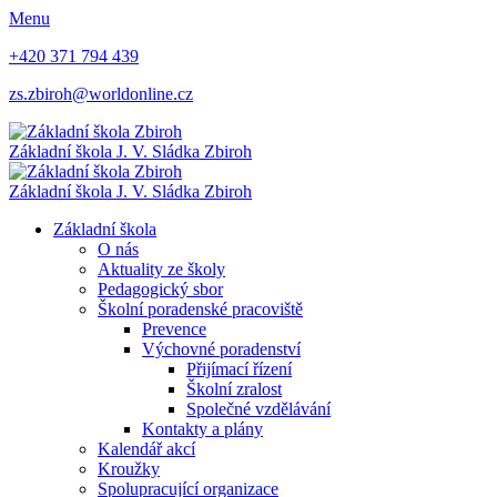
Menu
+420 371 794 439
zs.zbiroh@worldonline.cz
Základní škola
J. V. Sládka Zbiroh
Základní škola
J. V. Sládka Zbiroh
Základní škola
O nás
Aktuality ze školy
Pedagogický sbor
Školní poradenské pracoviště
Prevence
Výchovné poradenství
Přijímací řízení
Školní zralost
Společné vzdělávání
Kontakty a plány
Kalendář akcí
Kroužky
Spolupracující organizace