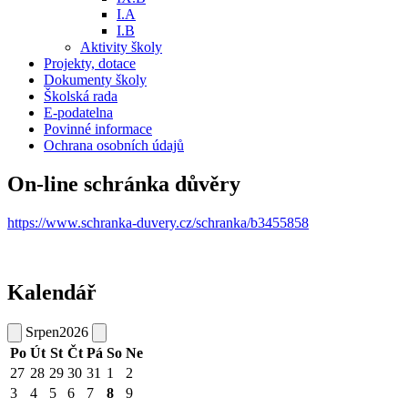
I.A
I.B
Aktivity školy
Projekty, dotace
Dokumenty školy
Školská rada
E-podatelna
Povinné informace
Ochrana osobních údajů
On-line schránka důvěry
https://www.schranka-duvery.cz/schranka/b3455858
Kalendář
Srpen
2026
Po
Út
St
Čt
Pá
So
Ne
27
28
29
30
31
1
2
3
4
5
6
7
8
9