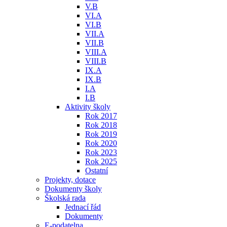
V.B
VI.A
VI.B
VII.A
VII.B
VIII.A
VIII.B
IX.A
IX.B
I.A
I.B
Aktivity školy
Rok 2017
Rok 2018
Rok 2019
Rok 2020
Rok 2023
Rok 2025
Ostatní
Projekty, dotace
Dokumenty školy
Školská rada
Jednací řád
Dokumenty
E-podatelna