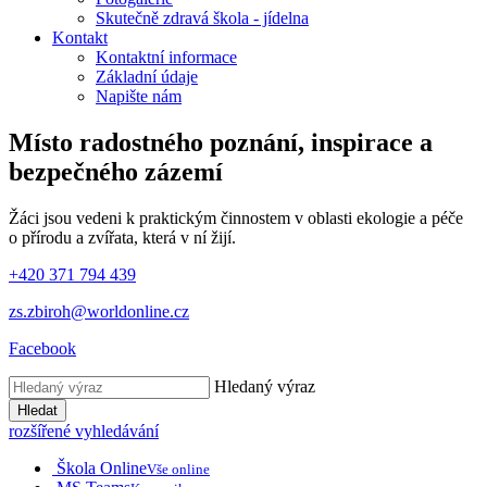
Skutečně zdravá škola - jídelna
Kontakt
Kontaktní informace
Základní údaje
Napište nám
Místo radostného poznání, inspirace
a
bezpečného zázemí
Žáci jsou vedeni k praktickým činnostem v oblasti ekologie a péče
o přírodu a zvířata, která v ní žijí.
+420 371 794 439
zs.zbiroh@worldonline.cz
Facebook
Hledaný výraz
Hledat
rozšířené vyhledávání
Škola Online
Vše online