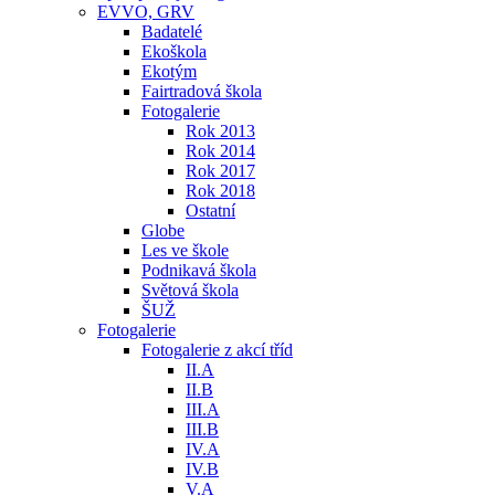
EVVO, GRV
Badatelé
Ekoškola
Ekotým
Fairtradová škola
Fotogalerie
Rok 2013
Rok 2014
Rok 2017
Rok 2018
Ostatní
Globe
Les ve škole
Podnikavá škola
Světová škola
ŠUŽ
Fotogalerie
Fotogalerie z akcí tříd
II.A
II.B
III.A
III.B
IV.A
IV.B
V.A