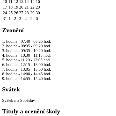
10
11
12
13
14
15
16
17
18
19
20
21
22
23
24
25
26
27
28
29
30
31
1
2
3
4
5
6
Zvonění
1. hodina - 07:40 - 08:25 hod.
2. hodina - 08:35 - 09:20 hod.
3. hodina - 09:35 - 10:20 hod.
4. hodina - 10:30 - 11:15 hod.
5. hodina - 11:20 - 12:05 hod.
6. hodina - 12:15 - 13:00 hod.
7. hodina - 13:05 - 13:50 hod.
8. hodina - 14:00 - 14:45 hod.
9. hodina - 14:55 - 15:40 hod.
Svátek
Svátek má
Soběslav
Tituly a ocenění školy