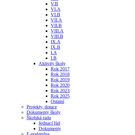
V.B
VI.A
VI.B
VII.A
VII.B
VIII.A
VIII.B
IX.A
IX.B
I.A
I.B
Aktivity školy
Rok 2017
Rok 2018
Rok 2019
Rok 2020
Rok 2023
Rok 2025
Ostatní
Projekty, dotace
Dokumenty školy
Školská rada
Jednací řád
Dokumenty
E-podatelna