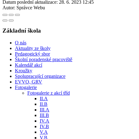
Datum poslední aktualizace:
28. 6. 2023 12:45
Autor:
Správce Webu
Základní škola
O nás
Aktuality ze školy
Pedagogický sbor
Školní poradenské pracoviště
Kalendář akcí
Kroužky
Spolupracující organizace
EVVO, GRV
Fotogalerie
Fotogalerie z akcí tříd
II.A
II.B
III.A
III.B
IV.A
IV.B
V.A
V.B