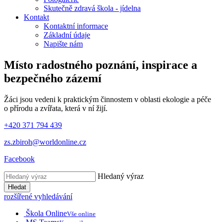
Skutečně zdravá škola - jídelna
Kontakt
Kontaktní informace
Základní údaje
Napište nám
Místo radostného poznání, inspirace
a
bezpečného zázemí
Žáci jsou vedeni k praktickým činnostem v oblasti ekologie a péče
o přírodu a zvířata, která v ní žijí.
+420 371 794 439
zs.zbiroh@worldonline.cz
Facebook
Hledaný výraz
Hledat
rozšířené vyhledávání
Škola Online
Vše online