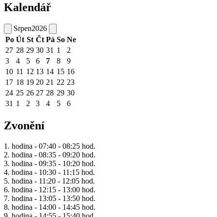
Kalendář
Srpen
2026
Po
Út
St
Čt
Pá
So
Ne
27
28
29
30
31
1
2
3
4
5
6
7
8
9
10
11
12
13
14
15
16
17
18
19
20
21
22
23
24
25
26
27
28
29
30
31
1
2
3
4
5
6
Zvonění
1. hodina - 07:40 - 08:25 hod.
2. hodina - 08:35 - 09:20 hod.
3. hodina - 09:35 - 10:20 hod.
4. hodina - 10:30 - 11:15 hod.
5. hodina - 11:20 - 12:05 hod.
6. hodina - 12:15 - 13:00 hod.
7. hodina - 13:05 - 13:50 hod.
8. hodina - 14:00 - 14:45 hod.
9. hodina - 14:55 - 15:40 hod.