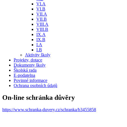
VI.A
VI.B
VII.A
VII.B
VIII.A
VIII.B
IX.A
IX.B
I.A
I.B
Aktivity školy
Projekty, dotace
Dokumenty školy
Školská rada
E-podatelna
Povinné informace
Ochrana osobních údajů
On-line schránka důvěry
https://www.schranka-duvery.cz/schranka/b3455858