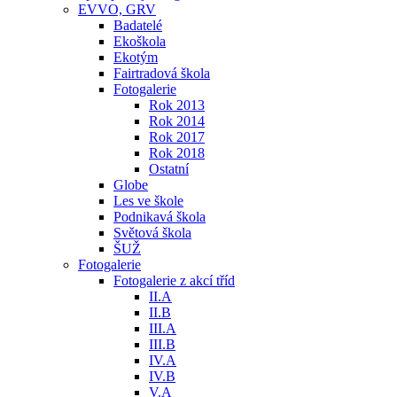
EVVO, GRV
Badatelé
Ekoškola
Ekotým
Fairtradová škola
Fotogalerie
Rok 2013
Rok 2014
Rok 2017
Rok 2018
Ostatní
Globe
Les ve škole
Podnikavá škola
Světová škola
ŠUŽ
Fotogalerie
Fotogalerie z akcí tříd
II.A
II.B
III.A
III.B
IV.A
IV.B
V.A