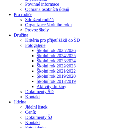
Povinné informace
Ochrana osobních údajů
Pro rodiče
Sdružení rodičů
Organizace školního roku
Provoz školy
Družina
Kritéria pro přijetí žáků do ŠD
Fotogalerie
Školní rok 2025⁄2026
Školní rok 2024⁄2025
Školní rok 2023⁄2024
Školní rok 2022⁄2023
Školní rok 2021⁄2022
Školní rok 2019⁄2020
Školní rok 2018⁄2019
Aktivity družiny
Dokumenty ŠD
Kontakt
Jídelna
Jídelní lístek
Ceník
Dokumenty ŠJ
Kontakt
Fotogalerie