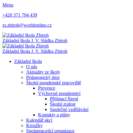
Menu
+420 371 794 439
zs.zbiroh@worldonline.cz
Základní škola
J. V. Sládka Zbiroh
Základní škola
J. V. Sládka Zbiroh
Základní škola
O nás
Aktuality ze školy
Pedagogický sbor
Školní poradenské pracoviště
Prevence
Výchovné poradenství
Přijímací řízení
Školní zralost
Společné vzdělávání
Kontakty a plány
Kalendář akcí
Kroužky
Spolupracující organizace