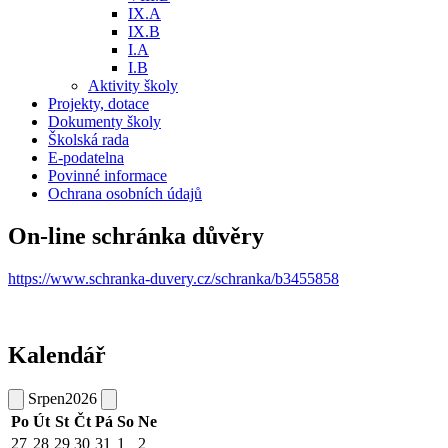
IX.A
IX.B
I.A
I.B
Aktivity školy
Projekty, dotace
Dokumenty školy
Školská rada
E-podatelna
Povinné informace
Ochrana osobních údajů
On-line schránka důvěry
https://www.schranka-duvery.cz/schranka/b3455858
Kalendář
Srpen
2026
Po
Út
St
Čt
Pá
So
Ne
27
28
29
30
31
1
2