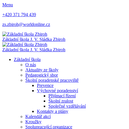
Menu
+420 371 794 439
zs.zbiroh@worldonline.cz
Základní škola
J. V. Sládka Zbiroh
Základní škola
J. V. Sládka Zbiroh
Základní škola
O nás
Aktuality ze školy
Pedagogický sbor
Školní poradenské pracoviště
Prevence
Výchovné poradenství
Přijímací řízení
Školní zralost
Společné vzdělávání
Kontakty a plány
Kalendář akcí
Kroužky
Spolupracující organizace