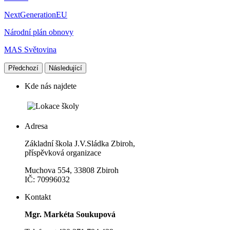
NextGenerationEU
Národní plán obnovy
MAS Světovina
Předchozí
Následující
Kde nás najdete
Adresa
Základní škola J.V.Sládka Zbiroh,
příspěvková organizace
Muchova 554, 33808 Zbiroh
IČ: 70996032
Kontakt
Mgr. Markéta Soukupová