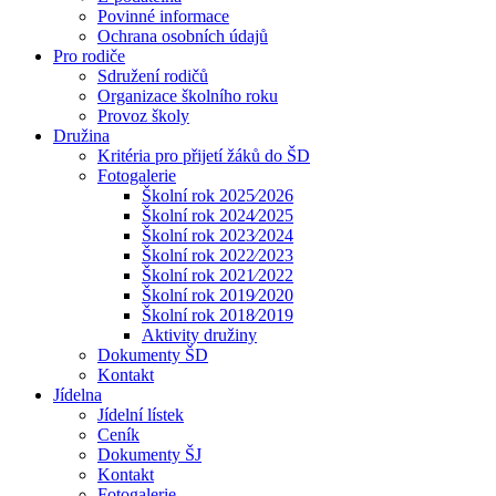
Povinné informace
Ochrana osobních údajů
Pro rodiče
Sdružení rodičů
Organizace školního roku
Provoz školy
Družina
Kritéria pro přijetí žáků do ŠD
Fotogalerie
Školní rok 2025⁄2026
Školní rok 2024⁄2025
Školní rok 2023⁄2024
Školní rok 2022⁄2023
Školní rok 2021⁄2022
Školní rok 2019⁄2020
Školní rok 2018⁄2019
Aktivity družiny
Dokumenty ŠD
Kontakt
Jídelna
Jídelní lístek
Ceník
Dokumenty ŠJ
Kontakt
Fotogalerie