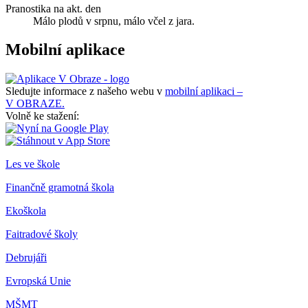
Pranostika na akt. den
Málo plodů v srpnu, málo včel z jara.
Mobilní aplikace
Sledujte informace z našeho webu v
mobilní aplikaci –
V OBRAZE.
Volně ke stažení:
Les ve škole
Finančně gramotná škola
Ekoškola
Faitradové školy
Debrujáři
Evropská Unie
MŠMT