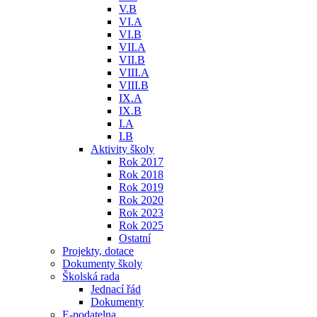
V.B
VI.A
VI.B
VII.A
VII.B
VIII.A
VIII.B
IX.A
IX.B
I.A
I.B
Aktivity školy
Rok 2017
Rok 2018
Rok 2019
Rok 2020
Rok 2023
Rok 2025
Ostatní
Projekty, dotace
Dokumenty školy
Školská rada
Jednací řád
Dokumenty
E-podatelna