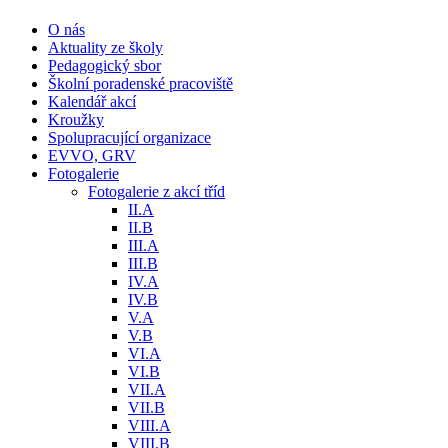
O nás
Aktuality ze školy
Pedagogický sbor
Školní poradenské pracoviště
Kalendář akcí
Kroužky
Spolupracující organizace
EVVO, GRV
Fotogalerie
Fotogalerie z akcí tříd
II.A
II.B
III.A
III.B
IV.A
IV.B
V.A
V.B
VI.A
VI.B
VII.A
VII.B
VIII.A
VIII.B