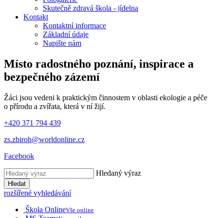
Skutečně zdravá škola - jídelna
Kontakt
Kontaktní informace
Základní údaje
Napište nám
Místo radostného poznání, inspirace
a
bezpečného zázemí
Žáci jsou vedeni k praktickým činnostem v oblasti ekologie a péče
o přírodu a zvířata, která v ní žijí.
+420 371 794 439
zs.zbiroh@worldonline.cz
Facebook
Hledaný výraz
Hledat
rozšířené vyhledávání
Škola Online
Vše online