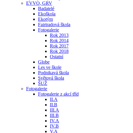
EVVO, GRV
Badatelé
Ekoškola
Ekotým
Fairtradová škola
Fotogalerie
Rok 2013
Rok 2014
Rok 2017
Rok 2018
Ostatní
Globe
Les ve škole
Podnikavá škola
Světová škola
ŠUŽ
Fotogalerie
Fotogalerie z akcí tříd
II.A
II.B
III.A
III.B
IV.A
IV.B
V.A