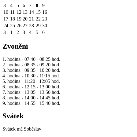
3
4
5
6
7
8
9
10
11
12
13
14
15
16
17
18
19
20
21
22
23
24
25
26
27
28
29
30
31
1
2
3
4
5
6
Zvonění
1. hodina - 07:40 - 08:25 hod.
2. hodina - 08:35 - 09:20 hod.
3. hodina - 09:35 - 10:20 hod.
4. hodina - 10:30 - 11:15 hod.
5. hodina - 11:20 - 12:05 hod.
6. hodina - 12:15 - 13:00 hod.
7. hodina - 13:05 - 13:50 hod.
8. hodina - 14:00 - 14:45 hod.
9. hodina - 14:55 - 15:40 hod.
Svátek
Svátek má
Soběslav