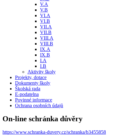
V.A
V.B
VI.A
VI.B
VII.A
VII.B
VIII.A
VIII.B
IX.A
IX.B
I.A
I.B
Aktivity školy
Projekty, dotace
Dokumenty školy
Školská rada
E-podatelna
Povinné informace
Ochrana osobních údajů
On-line schránka důvěry
https://www.schranka-duvery.cz/schranka/b3455858