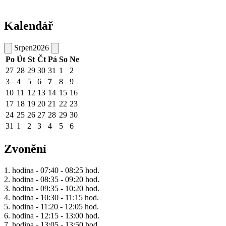
Kalendář
Srpen
2026
Po
Út
St
Čt
Pá
So
Ne
27
28
29
30
31
1
2
3
4
5
6
7
8
9
10
11
12
13
14
15
16
17
18
19
20
21
22
23
24
25
26
27
28
29
30
31
1
2
3
4
5
6
Zvonění
1. hodina - 07:40 - 08:25 hod.
2. hodina - 08:35 - 09:20 hod.
3. hodina - 09:35 - 10:20 hod.
4. hodina - 10:30 - 11:15 hod.
5. hodina - 11:20 - 12:05 hod.
6. hodina - 12:15 - 13:00 hod.
7. hodina - 13:05 - 13:50 hod.