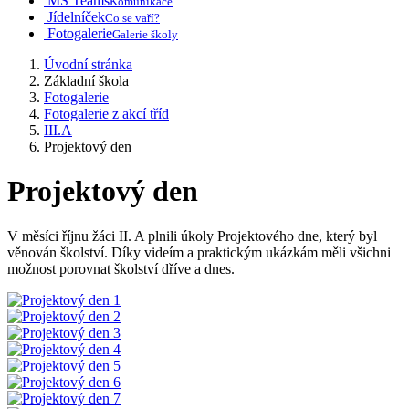
MS Teams
Komunikace
Jídelníček
Co se vaří?
Fotogalerie
Galerie školy
Úvodní stránka
Základní škola
Fotogalerie
Fotogalerie z akcí tříd
III.A
Projektový den
Projektový den
V měsíci říjnu žáci II. A plnili úkoly Projektového dne, který byl
věnován školství. Díky videím a praktickým ukázkám měli všichni
možnost porovnat školství dříve a dnes.