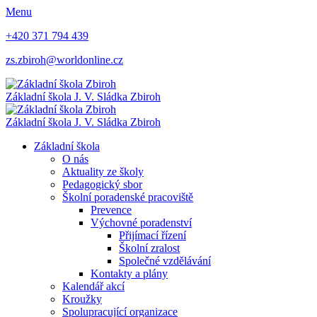
Menu
+420 371 794 439
zs.zbiroh@worldonline.cz
Základní škola
J. V. Sládka Zbiroh
Základní škola
J. V. Sládka Zbiroh
Základní škola
O nás
Aktuality ze školy
Pedagogický sbor
Školní poradenské pracoviště
Prevence
Výchovné poradenství
Přijímací řízení
Školní zralost
Společné vzdělávání
Kontakty a plány
Kalendář akcí
Kroužky
Spolupracující organizace