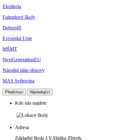
Ekoškola
Faitradové školy
Debrujáři
Evropská Unie
MŠMT
NextGenerationEU
Národní plán obnovy
MAS Světovina
Předchozí
Následující
Kde nás najdete
Adresa
Základní škola J.V.Sládka Zbiroh,