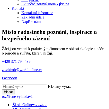
Skutečně zdravá škola - jídelna
Kontakt
Kontaktní informace
Základní údaje
Napište nám
Místo radostného poznání, inspirace
a
bezpečného zázemí
Žáci jsou vedeni k praktickým činnostem v oblasti ekologie a péče
o přírodu a zvířata, která v ní žijí.
+420 371 794 439
zs.zbiroh@worldonline.cz
Facebook
Hledaný výraz
Hledat
rozšířené vyhledávání
Škola Online
Vše online