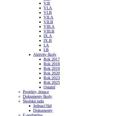
V.B
VI.A
VI.B
VII.A
VII.B
VIII.A
VIII.B
IX.A
IX.B
I.A
I.B
Aktivity školy
Rok 2017
Rok 2018
Rok 2019
Rok 2020
Rok 2023
Rok 2025
Ostatní
Projekty, dotace
Dokumenty školy
Školská rada
Jednací řád
Dokumenty
E-podatelna