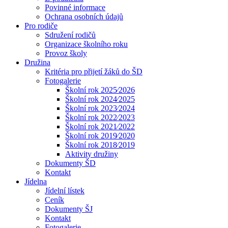
Povinné informace
Ochrana osobních údajů
Pro rodiče
Sdružení rodičů
Organizace školního roku
Provoz školy
Družina
Kritéria pro přijetí žáků do ŠD
Fotogalerie
Školní rok 2025⁄2026
Školní rok 2024⁄2025
Školní rok 2023⁄2024
Školní rok 2022⁄2023
Školní rok 2021⁄2022
Školní rok 2019⁄2020
Školní rok 2018⁄2019
Aktivity družiny
Dokumenty ŠD
Kontakt
Jídelna
Jídelní lístek
Ceník
Dokumenty ŠJ
Kontakt
Fotogalerie