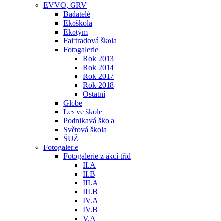
EVVO, GRV
Badatelé
Ekoškola
Ekotým
Fairtradová škola
Fotogalerie
Rok 2013
Rok 2014
Rok 2017
Rok 2018
Ostatní
Globe
Les ve škole
Podnikavá škola
Světová škola
ŠUŽ
Fotogalerie
Fotogalerie z akcí tříd
II.A
II.B
III.A
III.B
IV.A
IV.B
V.A