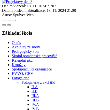
Datum vložení:
18. 11. 2024 21:07
Datum poslední aktualizace:
18. 11. 2024 21:08
Autor:
Správce Webu
Základní škola
O nás
Aktuality ze školy
Pedagogický sbor
Školní poradenské pracoviště
Kalendář akcí
Kroužky
Spolupracující organizace
EVVO, GRV
Fotogalerie
Fotogalerie z akcí tříd
II.A
II.B
III.A
III.B
IV.A
IV.B