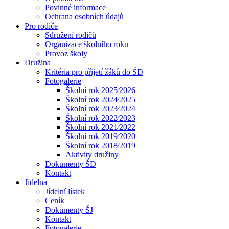
Povinné informace
Ochrana osobních údajů
Pro rodiče
Sdružení rodičů
Organizace školního roku
Provoz školy
Družina
Kritéria pro přijetí žáků do ŠD
Fotogalerie
Školní rok 2025⁄2026
Školní rok 2024⁄2025
Školní rok 2023⁄2024
Školní rok 2022⁄2023
Školní rok 2021⁄2022
Školní rok 2019⁄2020
Školní rok 2018⁄2019
Aktivity družiny
Dokumenty ŠD
Kontakt
Jídelna
Jídelní lístek
Ceník
Dokumenty ŠJ
Kontakt
Fotogalerie