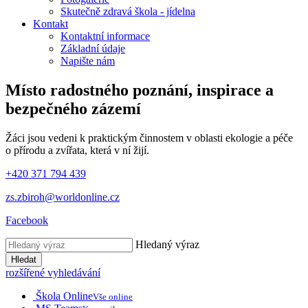
Skutečně zdravá škola - jídelna
Kontakt
Kontaktní informace
Základní údaje
Napište nám
Místo radostného poznání, inspirace
a
bezpečného zázemí
Žáci jsou vedeni k praktickým činnostem v oblasti ekologie a péče
o přírodu a zvířata, která v ní žijí.
+420 371 794 439
zs.zbiroh@worldonline.cz
Facebook
Hledaný výraz
Hledat
rozšířené vyhledávání
Škola Online
Vše online