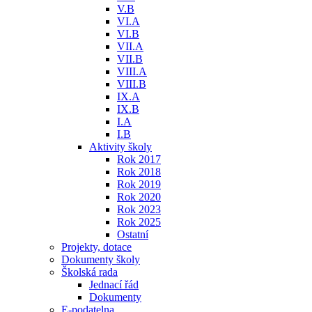
V.B
VI.A
VI.B
VII.A
VII.B
VIII.A
VIII.B
IX.A
IX.B
I.A
I.B
Aktivity školy
Rok 2017
Rok 2018
Rok 2019
Rok 2020
Rok 2023
Rok 2025
Ostatní
Projekty, dotace
Dokumenty školy
Školská rada
Jednací řád
Dokumenty
E-podatelna