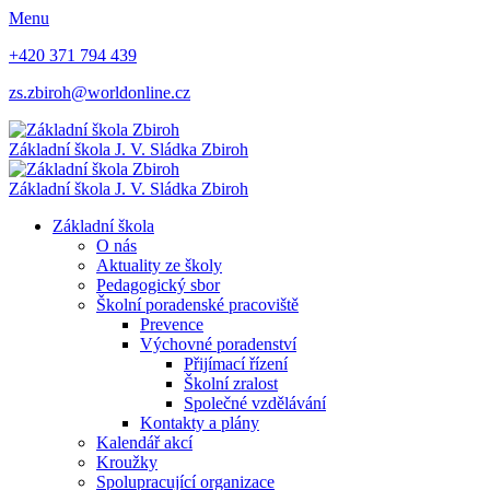
Menu
+420 371 794 439
zs.zbiroh@worldonline.cz
Základní škola
J. V. Sládka Zbiroh
Základní škola
J. V. Sládka Zbiroh
Základní škola
O nás
Aktuality ze školy
Pedagogický sbor
Školní poradenské pracoviště
Prevence
Výchovné poradenství
Přijímací řízení
Školní zralost
Společné vzdělávání
Kontakty a plány
Kalendář akcí
Kroužky
Spolupracující organizace