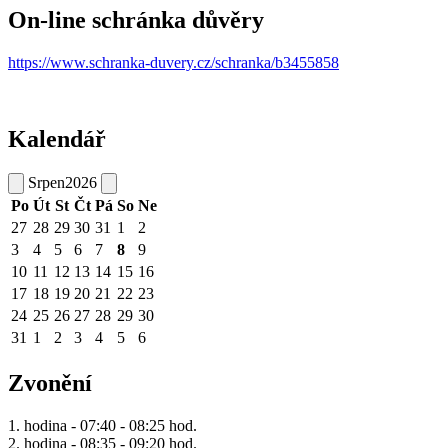
On-line schránka důvěry
https://www.schranka-duvery.cz/schranka/b3455858
Kalendář
Srpen
2026
Po
Út
St
Čt
Pá
So
Ne
27
28
29
30
31
1
2
3
4
5
6
7
8
9
10
11
12
13
14
15
16
17
18
19
20
21
22
23
24
25
26
27
28
29
30
31
1
2
3
4
5
6
Zvonění
1. hodina - 07:40 - 08:25 hod.
2. hodina - 08:35 - 09:20 hod.