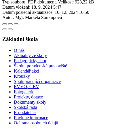
Typ souboru: PDF dokument, Velikost: 928,22 kB
Datum vložení:
18. 9. 2024 5:47
Datum poslední aktualizace:
16. 12. 2024 10:50
Autor:
Mgr. Markéta Soukupová
Základní škola
O nás
Aktuality ze školy
Pedagogický sbor
Školní poradenské pracoviště
Kalendář akcí
Kroužky
Spolupracující organizace
EVVO, GRV
Fotogalerie
Projekty, dotace
Dokumenty školy
Školská rada
E-podatelna
Povinné informace
Ochrana osobních údajů