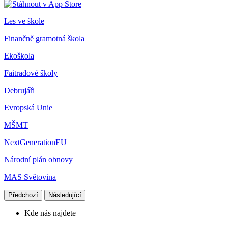
Les ve škole
Finančně gramotná škola
Ekoškola
Faitradové školy
Debrujáři
Evropská Unie
MŠMT
NextGenerationEU
Národní plán obnovy
MAS Světovina
Předchozí
Následující
Kde nás najdete