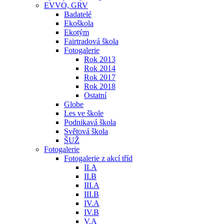
EVVO, GRV
Badatelé
Ekoškola
Ekotým
Fairtradová škola
Fotogalerie
Rok 2013
Rok 2014
Rok 2017
Rok 2018
Ostatní
Globe
Les ve škole
Podnikavá škola
Světová škola
ŠUŽ
Fotogalerie
Fotogalerie z akcí tříd
II.A
II.B
III.A
III.B
IV.A
IV.B
V.A