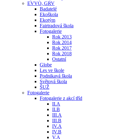
EVVO, GRV
Badatelé
Ekoškola
Ekotým
Fairtradová škola
Fotogalerie
Rok 2013
Rok 2014
Rok 2017
Rok 2018
Ostatní
Globe
Les ve škole
Podnikavá škola
Světová škola
ŠUŽ
Fotogalerie
Fotogalerie z akcí tříd
II.A
II.B
III.A
III.B
IV.A
IV.B
V.A