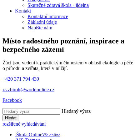
Skutečně zdravá škola - jídelna
Kontakt
Kontaktní informace
Základní údaje
Napište nám
Místo radostného poznání, inspirace
a
bezpečného zázemí
Žáci jsou vedeni k praktickým činnostem v oblasti ekologie a péče
o přírodu a zvířata, která v ní žijí.
+420 371 794 439
zs.zbiroh@worldonline.cz
Facebook
Hledaný výraz
Hledat
rozšířené vyhledávání
Škola Online
Vše online