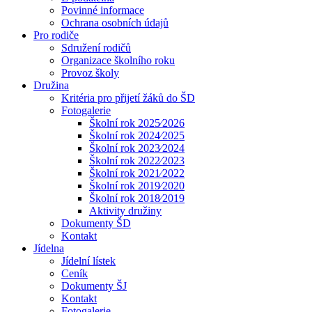
Povinné informace
Ochrana osobních údajů
Pro rodiče
Sdružení rodičů
Organizace školního roku
Provoz školy
Družina
Kritéria pro přijetí žáků do ŠD
Fotogalerie
Školní rok 2025⁄2026
Školní rok 2024⁄2025
Školní rok 2023⁄2024
Školní rok 2022⁄2023
Školní rok 2021⁄2022
Školní rok 2019⁄2020
Školní rok 2018⁄2019
Aktivity družiny
Dokumenty ŠD
Kontakt
Jídelna
Jídelní lístek
Ceník
Dokumenty ŠJ
Kontakt
Fotogalerie