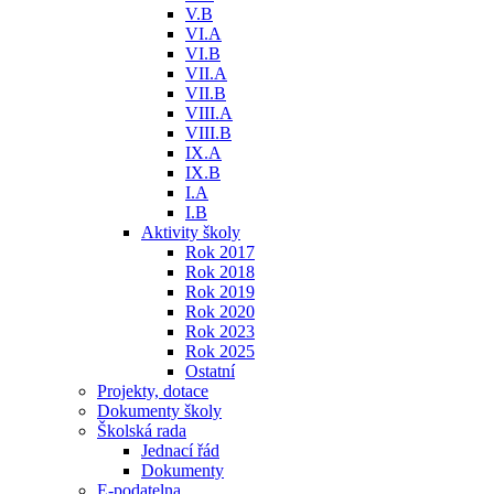
V.B
VI.A
VI.B
VII.A
VII.B
VIII.A
VIII.B
IX.A
IX.B
I.A
I.B
Aktivity školy
Rok 2017
Rok 2018
Rok 2019
Rok 2020
Rok 2023
Rok 2025
Ostatní
Projekty, dotace
Dokumenty školy
Školská rada
Jednací řád
Dokumenty
E-podatelna