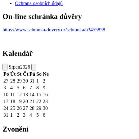
Ochrana osobních údajů
On-line schránka důvěry
https://www.schranka-duvery.cz/schranka/b3455858
Kalendář
Srpen
2026
Po
Út
St
Čt
Pá
So
Ne
27
28
29
30
31
1
2
3
4
5
6
7
8
9
10
11
12
13
14
15
16
17
18
19
20
21
22
23
24
25
26
27
28
29
30
31
1
2
3
4
5
6
Zvonění