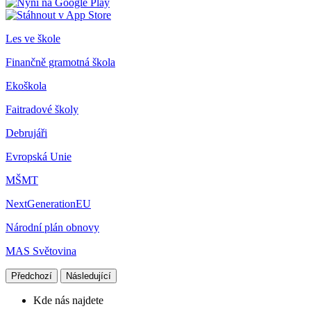
Les ve škole
Finančně gramotná škola
Ekoškola
Faitradové školy
Debrujáři
Evropská Unie
MŠMT
NextGenerationEU
Národní plán obnovy
MAS Světovina
Předchozí
Následující
Kde nás najdete