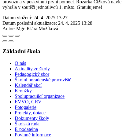
provozu a v poskytnutí první pomoci. Rozárka Čížková navíc
vyhrála v soutěži jednotlivců 1. místo. Gratulujeme!
Datum vložení:
24. 4. 2025 13:27
Datum poslední aktualizace:
24. 4. 2025 13:28
Autor:
Mgr. Klára Mužíková
Základní škola
O nás
Aktuality ze školy
Pedagogický sbor
Školní poradenské pracoviště
Kalendář akcí
Kroužky
Spolupracující organizace
EVVO, GRV
Fotogalerie
Projekty, dotace
Dokumenty školy
Školská rada
E-podatelna
Povinné informace