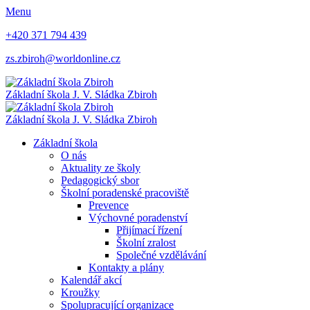
Menu
+420 371 794 439
zs.zbiroh@worldonline.cz
Základní škola
J. V. Sládka Zbiroh
Základní škola
J. V. Sládka Zbiroh
Základní škola
O nás
Aktuality ze školy
Pedagogický sbor
Školní poradenské pracoviště
Prevence
Výchovné poradenství
Přijímací řízení
Školní zralost
Společné vzdělávání
Kontakty a plány
Kalendář akcí
Kroužky
Spolupracující organizace