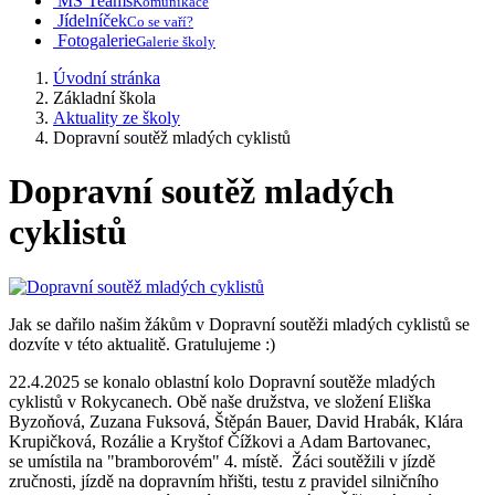
MS Teams
Komunikace
Jídelníček
Co se vaří?
Fotogalerie
Galerie školy
Úvodní stránka
Základní škola
Aktuality ze školy
Dopravní soutěž mladých cyklistů
Dopravní soutěž mladých
cyklistů
Jak se dařilo našim žákům v Dopravní soutěži mladých cyklistů se
dozvíte v této aktualitě. Gratulujeme :)
22.4.2025 se konalo oblastní kolo Dopravní soutěže mladých
cyklistů v Rokycanech. Obě naše družstva, ve složení Eliška
Byzoňová, Zuzana Fuksová, Štěpán Bauer, David Hrabák, Klára
Krupičková, Rozálie a Kryštof Čížkovi a Adam Bartovanec,
se umístila na "bramborovém" 4. místě. Žáci soutěžili v jízdě
zručnosti, jízdě na dopravním hřišti, testu z pravidel silničního