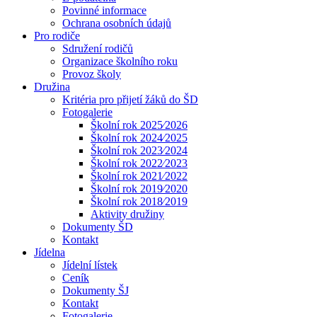
Povinné informace
Ochrana osobních údajů
Pro rodiče
Sdružení rodičů
Organizace školního roku
Provoz školy
Družina
Kritéria pro přijetí žáků do ŠD
Fotogalerie
Školní rok 2025⁄2026
Školní rok 2024⁄2025
Školní rok 2023⁄2024
Školní rok 2022⁄2023
Školní rok 2021⁄2022
Školní rok 2019⁄2020
Školní rok 2018⁄2019
Aktivity družiny
Dokumenty ŠD
Kontakt
Jídelna
Jídelní lístek
Ceník
Dokumenty ŠJ
Kontakt
Fotogalerie