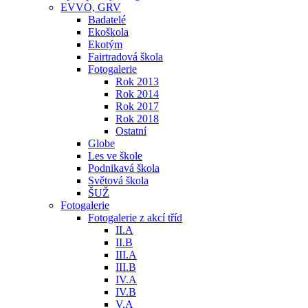
EVVO, GRV
Badatelé
Ekoškola
Ekotým
Fairtradová škola
Fotogalerie
Rok 2013
Rok 2014
Rok 2017
Rok 2018
Ostatní
Globe
Les ve škole
Podnikavá škola
Světová škola
ŠUŽ
Fotogalerie
Fotogalerie z akcí tříd
II.A
II.B
III.A
III.B
IV.A
IV.B
V.A