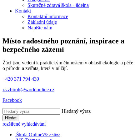
Skutečně zdravá škola - jídelna
Kontakt
Kontaktní informace
Základní údaje
Napište nám
Místo radostného poznání, inspirace
a
bezpečného zázemí
Žáci jsou vedeni k praktickým činnostem v oblasti ekologie a péče
o přírodu a zvířata, která v ní žijí.
+420 371 794 439
zs.zbiroh@worldonline.cz
Facebook
Hledaný výraz
Hledat
rozšířené vyhledávání
Škola Online
Vše online