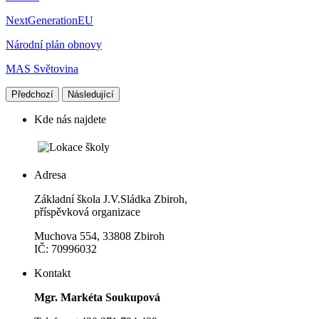
NextGenerationEU
Národní plán obnovy
MAS Světovina
Předchozí
Následující
Kde nás najdete
Adresa
Základní škola J.V.Sládka Zbiroh,
příspěvková organizace
Muchova 554, 33808 Zbiroh
IČ: 70996032
Kontakt
Mgr. Markéta Soukupová