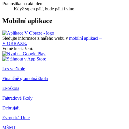
Pranostika na akt. den
Když srpen pálí, bude pálit i víno.
Mobilní aplikace
Sledujte informace z našeho webu v
mobilní aplikaci –
V OBRAZE.
Volně ke stažení:
Les ve škole
Finančně gramotná škola
Ekoškola
Faitradové školy
Debrujáři
Evropská Unie
MŠMT