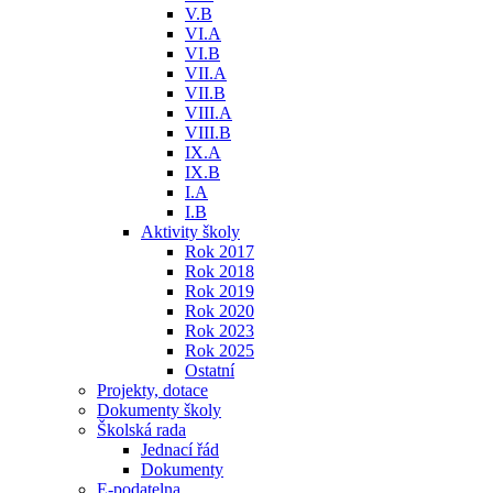
V.B
VI.A
VI.B
VII.A
VII.B
VIII.A
VIII.B
IX.A
IX.B
I.A
I.B
Aktivity školy
Rok 2017
Rok 2018
Rok 2019
Rok 2020
Rok 2023
Rok 2025
Ostatní
Projekty, dotace
Dokumenty školy
Školská rada
Jednací řád
Dokumenty
E-podatelna