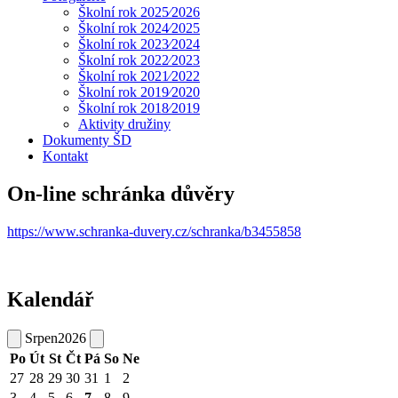
Školní rok 2025⁄2026
Školní rok 2024⁄2025
Školní rok 2023⁄2024
Školní rok 2022⁄2023
Školní rok 2021⁄2022
Školní rok 2019⁄2020
Školní rok 2018⁄2019
Aktivity družiny
Dokumenty ŠD
Kontakt
On-line schránka důvěry
https://www.schranka-duvery.cz/schranka/b3455858
Kalendář
Srpen
2026
Po
Út
St
Čt
Pá
So
Ne
27
28
29
30
31
1
2
3
4
5
6
7
8
9