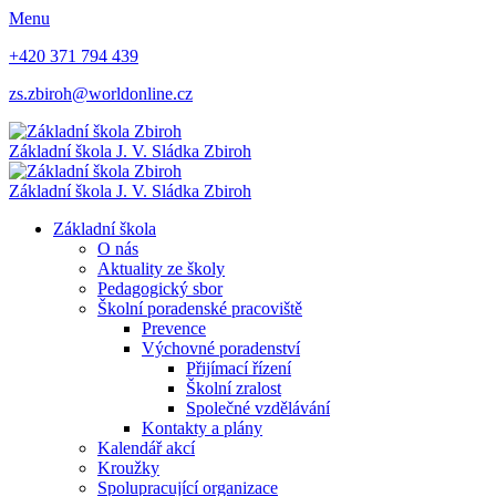
Menu
+420 371 794 439
zs.zbiroh@worldonline.cz
Základní škola
J. V. Sládka Zbiroh
Základní škola
J. V. Sládka Zbiroh
Základní škola
O nás
Aktuality ze školy
Pedagogický sbor
Školní poradenské pracoviště
Prevence
Výchovné poradenství
Přijímací řízení
Školní zralost
Společné vzdělávání
Kontakty a plány
Kalendář akcí
Kroužky
Spolupracující organizace