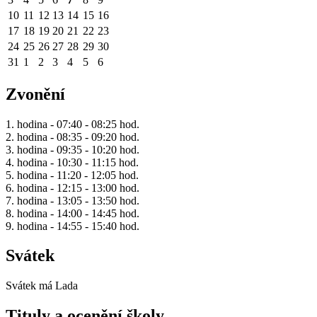
10
11
12
13
14
15
16
17
18
19
20
21
22
23
24
25
26
27
28
29
30
31
1
2
3
4
5
6
Zvonění
1. hodina - 07:40 - 08:25 hod.
2. hodina - 08:35 - 09:20 hod.
3. hodina - 09:35 - 10:20 hod.
4. hodina - 10:30 - 11:15 hod.
5. hodina - 11:20 - 12:05 hod.
6. hodina - 12:15 - 13:00 hod.
7. hodina - 13:05 - 13:50 hod.
8. hodina - 14:00 - 14:45 hod.
9. hodina - 14:55 - 15:40 hod.
Svátek
Svátek má
Lada
Tituly a ocenění školy