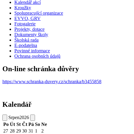
Kalendář akcí
Kroužky
Spolupracující organizace
EVVO, GRV
Fotogalerie
Projekty, dotace
Dokumenty školy
Školská rada
E-podatelna
Povinné informace
Ochrana osobních údajů
On-line schránka důvěry
https://www.schranka-duvery.cz/schranka/b3455858
Kalendář
Srpen
2026
Po
Út
St
Čt
Pá
So
Ne
27
28
29
30
31
1
2