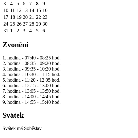
3
4
5
6
7
8
9
10
11
12
13
14
15
16
17
18
19
20
21
22
23
24
25
26
27
28
29
30
31
1
2
3
4
5
6
Zvonění
1. hodina - 07:40 - 08:25 hod.
2. hodina - 08:35 - 09:20 hod.
3. hodina - 09:35 - 10:20 hod.
4. hodina - 10:30 - 11:15 hod.
5. hodina - 11:20 - 12:05 hod.
6. hodina - 12:15 - 13:00 hod.
7. hodina - 13:05 - 13:50 hod.
8. hodina - 14:00 - 14:45 hod.
9. hodina - 14:55 - 15:40 hod.
Svátek
Svátek má
Soběslav