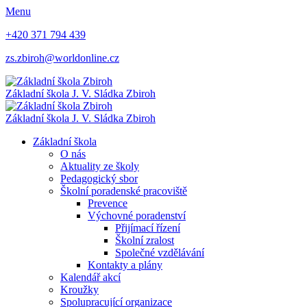
Menu
+420 371 794 439
zs.zbiroh@worldonline.cz
Základní škola
J. V. Sládka Zbiroh
Základní škola
J. V. Sládka Zbiroh
Základní škola
O nás
Aktuality ze školy
Pedagogický sbor
Školní poradenské pracoviště
Prevence
Výchovné poradenství
Přijímací řízení
Školní zralost
Společné vzdělávání
Kontakty a plány
Kalendář akcí
Kroužky
Spolupracující organizace