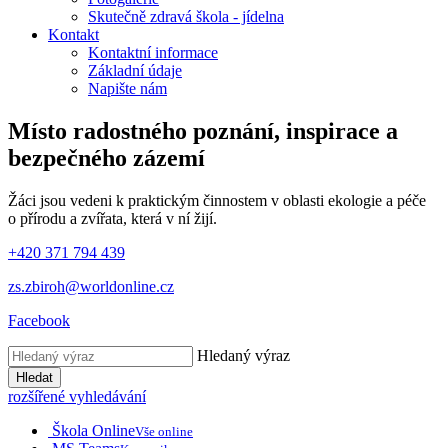
Skutečně zdravá škola - jídelna
Kontakt
Kontaktní informace
Základní údaje
Napište nám
Místo radostného poznání, inspirace
a
bezpečného zázemí
Žáci jsou vedeni k praktickým činnostem v oblasti ekologie a péče
o přírodu a zvířata, která v ní žijí.
+420 371 794 439
zs.zbiroh@worldonline.cz
Facebook
Hledaný výraz
Hledat
rozšířené vyhledávání
Škola Online
Vše online