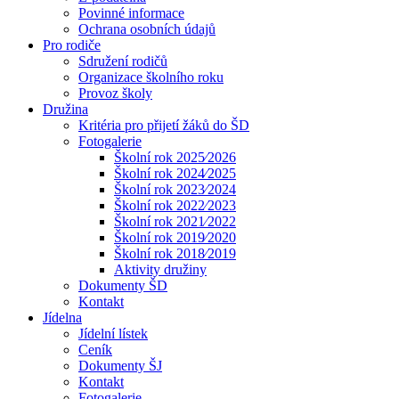
Povinné informace
Ochrana osobních údajů
Pro rodiče
Sdružení rodičů
Organizace školního roku
Provoz školy
Družina
Kritéria pro přijetí žáků do ŠD
Fotogalerie
Školní rok 2025⁄2026
Školní rok 2024⁄2025
Školní rok 2023⁄2024
Školní rok 2022⁄2023
Školní rok 2021⁄2022
Školní rok 2019⁄2020
Školní rok 2018⁄2019
Aktivity družiny
Dokumenty ŠD
Kontakt
Jídelna
Jídelní lístek
Ceník
Dokumenty ŠJ
Kontakt
Fotogalerie