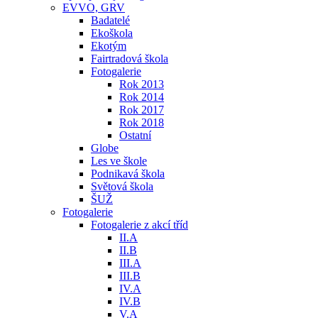
EVVO, GRV
Badatelé
Ekoškola
Ekotým
Fairtradová škola
Fotogalerie
Rok 2013
Rok 2014
Rok 2017
Rok 2018
Ostatní
Globe
Les ve škole
Podnikavá škola
Světová škola
ŠUŽ
Fotogalerie
Fotogalerie z akcí tříd
II.A
II.B
III.A
III.B
IV.A
IV.B
V.A