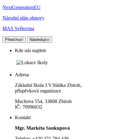
NextGenerationEU
Národní plán obnovy
MAS Světovina
Předchozí
Následující
Kde nás najdete
Adresa
Základní škola J.V.Sládka Zbiroh,
příspěvková organizace
Muchova 554, 33808 Zbiroh
IČ: 70996032
Kontakt
Mgr. Markéta Soukupová
Telefon: +420 371 794 439