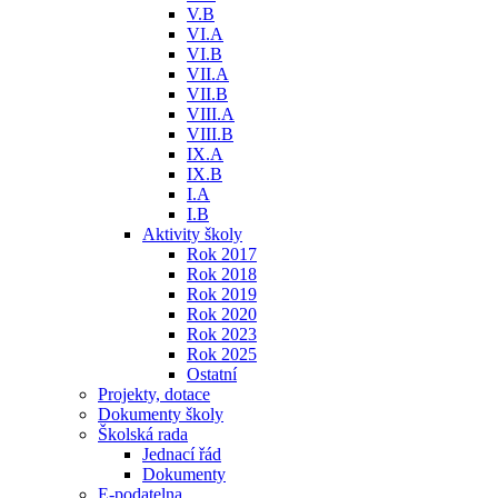
V.B
VI.A
VI.B
VII.A
VII.B
VIII.A
VIII.B
IX.A
IX.B
I.A
I.B
Aktivity školy
Rok 2017
Rok 2018
Rok 2019
Rok 2020
Rok 2023
Rok 2025
Ostatní
Projekty, dotace
Dokumenty školy
Školská rada
Jednací řád
Dokumenty
E-podatelna