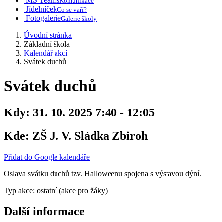
MS Teams
Komunikace
Jídelníček
Co se vaří?
Fotogalerie
Galerie školy
Úvodní stránka
Základní škola
Kalendář akcí
Svátek duchů
Svátek duchů
Kdy:
31. 10. 2025 7:40 - 12:05
Kde:
ZŠ J. V. Sládka Zbiroh
Přidat do Google kalendáře
Oslava svátku duchů tzv. Halloweenu spojena s výstavou dýní.
Typ akce: ostatní (akce pro žáky)
Další informace