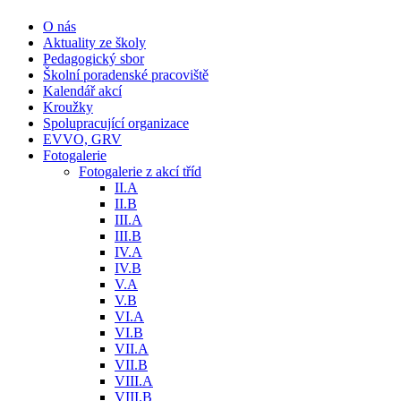
O nás
Aktuality ze školy
Pedagogický sbor
Školní poradenské pracoviště
Kalendář akcí
Kroužky
Spolupracující organizace
EVVO, GRV
Fotogalerie
Fotogalerie z akcí tříd
II.A
II.B
III.A
III.B
IV.A
IV.B
V.A
V.B
VI.A
VI.B
VII.A
VII.B
VIII.A
VIII.B