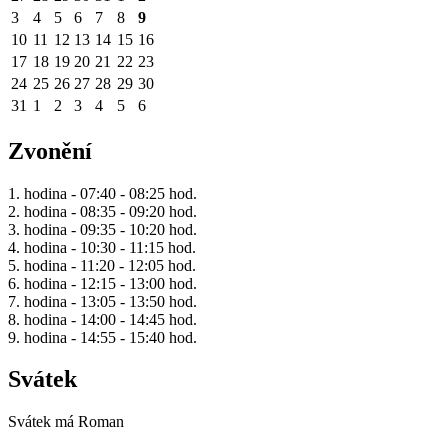
3
4
5
6
7
8
9
10
11
12
13
14
15
16
17
18
19
20
21
22
23
24
25
26
27
28
29
30
31
1
2
3
4
5
6
Zvonění
1. hodina - 07:40 - 08:25 hod.
2. hodina - 08:35 - 09:20 hod.
3. hodina - 09:35 - 10:20 hod.
4. hodina - 10:30 - 11:15 hod.
5. hodina - 11:20 - 12:05 hod.
6. hodina - 12:15 - 13:00 hod.
7. hodina - 13:05 - 13:50 hod.
8. hodina - 14:00 - 14:45 hod.
9. hodina - 14:55 - 15:40 hod.
Svátek
Svátek má
Roman