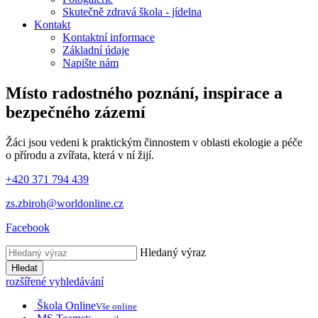
Skutečně zdravá škola - jídelna
Kontakt
Kontaktní informace
Základní údaje
Napište nám
Místo radostného poznání, inspirace
a
bezpečného zázemí
Žáci jsou vedeni k praktickým činnostem v oblasti ekologie a péče
o přírodu a zvířata, která v ní žijí.
+420 371 794 439
zs.zbiroh@worldonline.cz
Facebook
Hledaný výraz
Hledat
rozšířené vyhledávání
Škola Online
Vše online