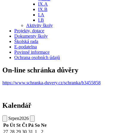
IX.A
IX.B
I.A
I.B
Aktivity školy
Projekty, dotace
Dokumenty školy
Školská rada
E-podatelna
Povinné informace
Ochrana osobních údajů
On-line schránka důvěry
https://www.schranka-duvery.cz/schranka/b3455858
Kalendář
Srpen
2026
Po
Út
St
Čt
Pá
So
Ne
27
28
29
30
31
1
2