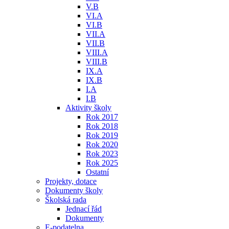
V.B
VI.A
VI.B
VII.A
VII.B
VIII.A
VIII.B
IX.A
IX.B
I.A
I.B
Aktivity školy
Rok 2017
Rok 2018
Rok 2019
Rok 2020
Rok 2023
Rok 2025
Ostatní
Projekty, dotace
Dokumenty školy
Školská rada
Jednací řád
Dokumenty
E-podatelna