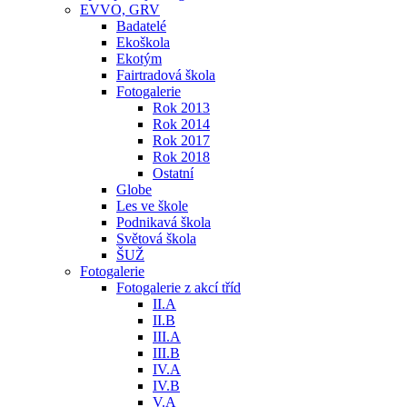
EVVO, GRV
Badatelé
Ekoškola
Ekotým
Fairtradová škola
Fotogalerie
Rok 2013
Rok 2014
Rok 2017
Rok 2018
Ostatní
Globe
Les ve škole
Podnikavá škola
Světová škola
ŠUŽ
Fotogalerie
Fotogalerie z akcí tříd
II.A
II.B
III.A
III.B
IV.A
IV.B
V.A