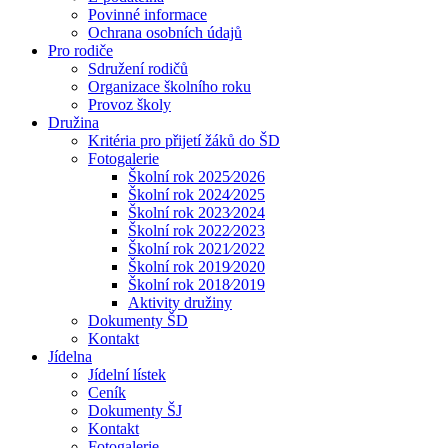
Povinné informace
Ochrana osobních údajů
Pro rodiče
Sdružení rodičů
Organizace školního roku
Provoz školy
Družina
Kritéria pro přijetí žáků do ŠD
Fotogalerie
Školní rok 2025⁄2026
Školní rok 2024⁄2025
Školní rok 2023⁄2024
Školní rok 2022⁄2023
Školní rok 2021⁄2022
Školní rok 2019⁄2020
Školní rok 2018⁄2019
Aktivity družiny
Dokumenty ŠD
Kontakt
Jídelna
Jídelní lístek
Ceník
Dokumenty ŠJ
Kontakt
Fotogalerie