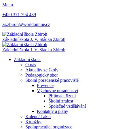
Menu
+420 371 794 439
zs.zbiroh@worldonline.cz
Základní škola
J. V. Sládka Zbiroh
Základní škola
J. V. Sládka Zbiroh
Základní škola
O nás
Aktuality ze školy
Pedagogický sbor
Školní poradenské pracoviště
Prevence
Výchovné poradenství
Přijímací řízení
Školní zralost
Společné vzdělávání
Kontakty a plány
Kalendář akcí
Kroužky
Spolupracující organizace