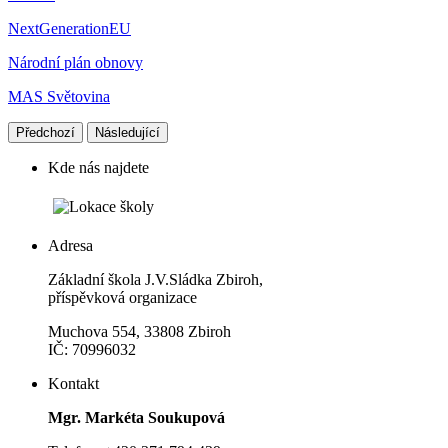
NextGenerationEU
Národní plán obnovy
MAS Světovina
Předchozí
Následující
Kde nás najdete
Adresa
Základní škola J.V.Sládka Zbiroh,
příspěvková organizace
Muchova 554, 33808 Zbiroh
IČ: 70996032
Kontakt
Mgr. Markéta Soukupová