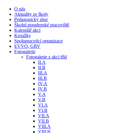
O nás
Aktuality ze školy
Pedagogický sbor
Školní poradenské pracoviště
Kalendář akcí
Kroužky
Spolupracující organizace
EVVO, GRV
Fotogalerie
Fotogalerie z akcí tříd
II.A
II.B
III.A
III.B
IV.A
IV.B
V.A
V.B
VI.A
VI.B
VII.A
VII.B
VIII.A
VIII.B