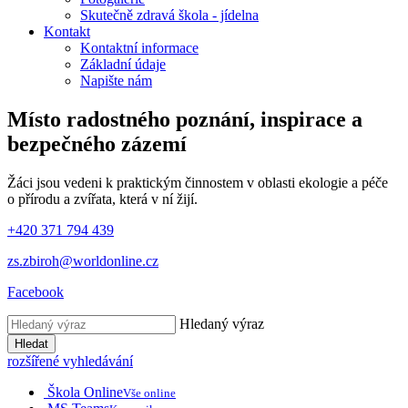
Skutečně zdravá škola - jídelna
Kontakt
Kontaktní informace
Základní údaje
Napište nám
Místo radostného poznání, inspirace
a
bezpečného zázemí
Žáci jsou vedeni k praktickým činnostem v oblasti ekologie a péče
o přírodu a zvířata, která v ní žijí.
+420 371 794 439
zs.zbiroh@worldonline.cz
Facebook
Hledaný výraz
Hledat
rozšířené vyhledávání
Škola Online
Vše online