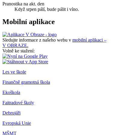
Pranostika na akt. den
Když srpen pálí, bude pálit i víno.
Mobilní aplikace
Sledujte informace z našeho webu v
mobilní aplikaci –
V OBRAZE.
Volně ke stažení:
Les ve škole
Finančně gramotná škola
Ekoškola
Faitradové školy
Debrujáři
Evropská Unie
MŠMT