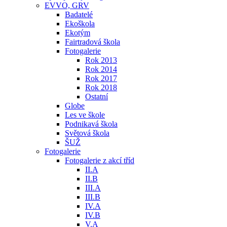
EVVO, GRV
Badatelé
Ekoškola
Ekotým
Fairtradová škola
Fotogalerie
Rok 2013
Rok 2014
Rok 2017
Rok 2018
Ostatní
Globe
Les ve škole
Podnikavá škola
Světová škola
ŠUŽ
Fotogalerie
Fotogalerie z akcí tříd
II.A
II.B
III.A
III.B
IV.A
IV.B
V.A