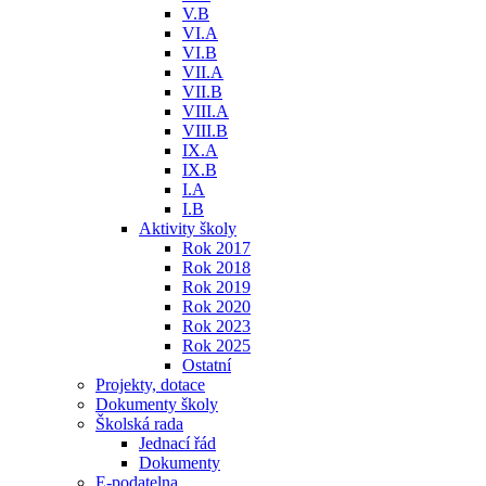
V.B
VI.A
VI.B
VII.A
VII.B
VIII.A
VIII.B
IX.A
IX.B
I.A
I.B
Aktivity školy
Rok 2017
Rok 2018
Rok 2019
Rok 2020
Rok 2023
Rok 2025
Ostatní
Projekty, dotace
Dokumenty školy
Školská rada
Jednací řád
Dokumenty
E-podatelna