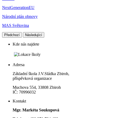
NextGenerationEU
Národní plán obnovy
MAS Světovina
Předchozí
Následující
Kde nás najdete
Adresa
Základní škola J.V.Sládka Zbiroh,
příspěvková organizace
Muchova 554, 33808 Zbiroh
IČ: 70996032
Kontakt
Mgr. Markéta Soukupová