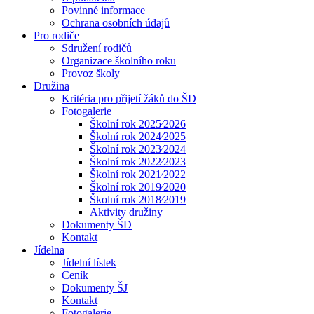
Povinné informace
Ochrana osobních údajů
Pro rodiče
Sdružení rodičů
Organizace školního roku
Provoz školy
Družina
Kritéria pro přijetí žáků do ŠD
Fotogalerie
Školní rok 2025⁄2026
Školní rok 2024⁄2025
Školní rok 2023⁄2024
Školní rok 2022⁄2023
Školní rok 2021⁄2022
Školní rok 2019⁄2020
Školní rok 2018⁄2019
Aktivity družiny
Dokumenty ŠD
Kontakt
Jídelna
Jídelní lístek
Ceník
Dokumenty ŠJ
Kontakt
Fotogalerie