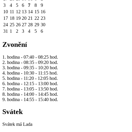
3
4
5
6
7
8
9
10
11
12
13
14
15
16
17
18
19
20
21
22
23
24
25
26
27
28
29
30
31
1
2
3
4
5
6
Zvonění
1. hodina - 07:40 - 08:25 hod.
2. hodina - 08:35 - 09:20 hod.
3. hodina - 09:35 - 10:20 hod.
4. hodina - 10:30 - 11:15 hod.
5. hodina - 11:20 - 12:05 hod.
6. hodina - 12:15 - 13:00 hod.
7. hodina - 13:05 - 13:50 hod.
8. hodina - 14:00 - 14:45 hod.
9. hodina - 14:55 - 15:40 hod.
Svátek
Svátek má
Lada