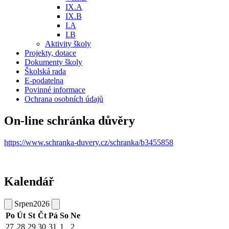
IX.A
IX.B
I.A
I.B
Aktivity školy
Projekty, dotace
Dokumenty školy
Školská rada
E-podatelna
Povinné informace
Ochrana osobních údajů
On-line schránka důvěry
https://www.schranka-duvery.cz/schranka/b3455858
Kalendář
Srpen
2026
Po
Út
St
Čt
Pá
So
Ne
27
28
29
30
31
1
2