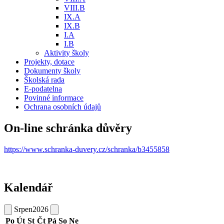
VIII.B
IX.A
IX.B
I.A
I.B
Aktivity školy
Projekty, dotace
Dokumenty školy
Školská rada
E-podatelna
Povinné informace
Ochrana osobních údajů
On-line schránka důvěry
https://www.schranka-duvery.cz/schranka/b3455858
Kalendář
Srpen
2026
Po
Út
St
Čt
Pá
So
Ne