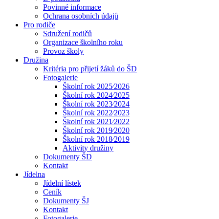
Povinné informace
Ochrana osobních údajů
Pro rodiče
Sdružení rodičů
Organizace školního roku
Provoz školy
Družina
Kritéria pro přijetí žáků do ŠD
Fotogalerie
Školní rok 2025⁄2026
Školní rok 2024⁄2025
Školní rok 2023⁄2024
Školní rok 2022⁄2023
Školní rok 2021⁄2022
Školní rok 2019⁄2020
Školní rok 2018⁄2019
Aktivity družiny
Dokumenty ŠD
Kontakt
Jídelna
Jídelní lístek
Ceník
Dokumenty ŠJ
Kontakt
Fotogalerie