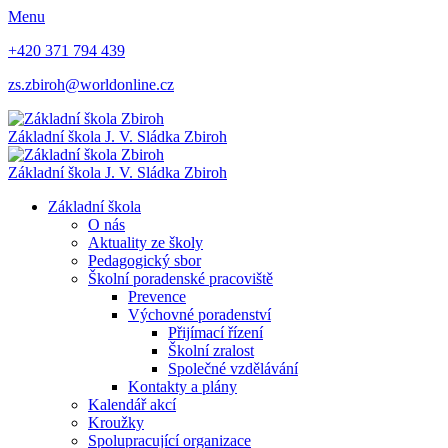
Menu
+420 371 794 439
zs.zbiroh@worldonline.cz
Základní škola
J. V. Sládka Zbiroh
Základní škola
J. V. Sládka Zbiroh
Základní škola
O nás
Aktuality ze školy
Pedagogický sbor
Školní poradenské pracoviště
Prevence
Výchovné poradenství
Přijímací řízení
Školní zralost
Společné vzdělávání
Kontakty a plány
Kalendář akcí
Kroužky
Spolupracující organizace