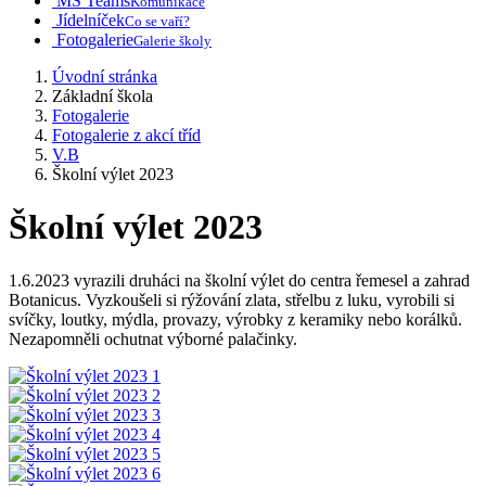
MS Teams
Komunikace
Jídelníček
Co se vaří?
Fotogalerie
Galerie školy
Úvodní stránka
Základní škola
Fotogalerie
Fotogalerie z akcí tříd
V.B
Školní výlet 2023
Školní výlet 2023
1.6.2023 vyrazili druháci na školní výlet do centra řemesel a zahrad
Botanicus. Vyzkoušeli si rýžování zlata, střelbu z luku, vyrobili si
svíčky, loutky, mýdla, provazy, výrobky z keramiky nebo korálků.
Nezapomněli ochutnat výborné palačinky.