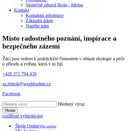
Skutečně zdravá škola - jídelna
Kontakt
Kontaktní informace
Základní údaje
Napište nám
Místo radostného poznání, inspirace
a
bezpečného zázemí
Žáci jsou vedeni k praktickým činnostem v oblasti ekologie a péče
o přírodu a zvířata, která v ní žijí.
+420 371 794 439
zs.zbiroh@worldonline.cz
Facebook
Hledaný výraz
Hledat
rozšířené vyhledávání
Škola Online
Vše online