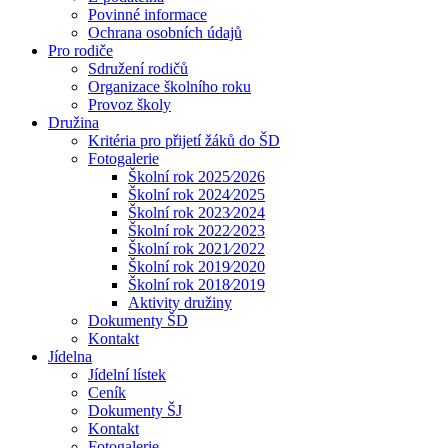
Povinné informace
Ochrana osobních údajů
Pro rodiče
Sdružení rodičů
Organizace školního roku
Provoz školy
Družina
Kritéria pro přijetí žáků do ŠD
Fotogalerie
Školní rok 2025⁄2026
Školní rok 2024⁄2025
Školní rok 2023⁄2024
Školní rok 2022⁄2023
Školní rok 2021⁄2022
Školní rok 2019⁄2020
Školní rok 2018⁄2019
Aktivity družiny
Dokumenty ŠD
Kontakt
Jídelna
Jídelní lístek
Ceník
Dokumenty ŠJ
Kontakt
Fotogalerie