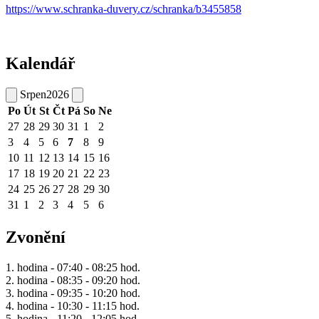
https://www.schranka-duvery.cz/schranka/b3455858
Kalendář
Srpen
2026
Po
Út
St
Čt
Pá
So
Ne
27
28
29
30
31
1
2
3
4
5
6
7
8
9
10
11
12
13
14
15
16
17
18
19
20
21
22
23
24
25
26
27
28
29
30
31
1
2
3
4
5
6
Zvonění
1. hodina - 07:40 - 08:25 hod.
2. hodina - 08:35 - 09:20 hod.
3. hodina - 09:35 - 10:20 hod.
4. hodina - 10:30 - 11:15 hod.
5. hodina - 11:20 - 12:05 hod.