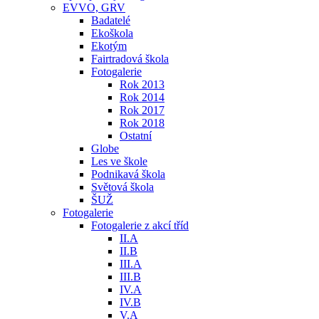
EVVO, GRV
Badatelé
Ekoškola
Ekotým
Fairtradová škola
Fotogalerie
Rok 2013
Rok 2014
Rok 2017
Rok 2018
Ostatní
Globe
Les ve škole
Podnikavá škola
Světová škola
ŠUŽ
Fotogalerie
Fotogalerie z akcí tříd
II.A
II.B
III.A
III.B
IV.A
IV.B
V.A