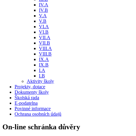
IV.A
IV.B
V.A
V.B
VI.A
VI.B
VII.A
VII.B
VIII.A
VIII.B
IX.A
IX.B
I.A
I.B
Aktivity školy
Projekty, dotace
Dokumenty školy
Školská rada
E-podatelna
Povinné informace
Ochrana osobních údajů
On-line schránka důvěry