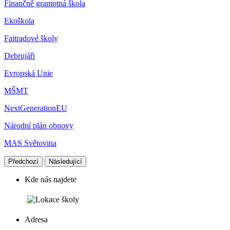
Finančně gramotná škola
Ekoškola
Faitradové školy
Debrujáři
Evropská Unie
MŠMT
NextGenerationEU
Národní plán obnovy
MAS Světovina
Předchozí
Následující
Kde nás najdete
Adresa