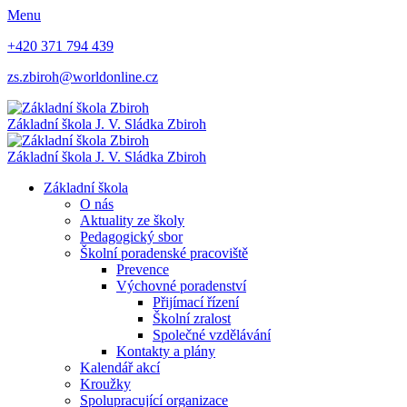
Menu
+420 371 794 439
zs.zbiroh@worldonline.cz
Základní škola
J. V. Sládka Zbiroh
Základní škola
J. V. Sládka Zbiroh
Základní škola
O nás
Aktuality ze školy
Pedagogický sbor
Školní poradenské pracoviště
Prevence
Výchovné poradenství
Přijímací řízení
Školní zralost
Společné vzdělávání
Kontakty a plány
Kalendář akcí
Kroužky
Spolupracující organizace