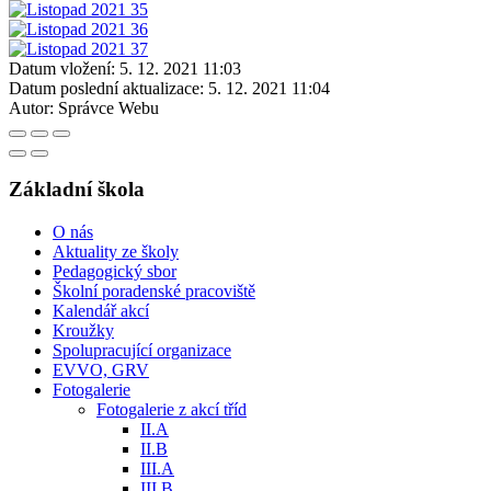
Datum vložení:
5. 12. 2021 11:03
Datum poslední aktualizace:
5. 12. 2021 11:04
Autor:
Správce Webu
Základní škola
O nás
Aktuality ze školy
Pedagogický sbor
Školní poradenské pracoviště
Kalendář akcí
Kroužky
Spolupracující organizace
EVVO, GRV
Fotogalerie
Fotogalerie z akcí tříd
II.A
II.B
III.A
III.B