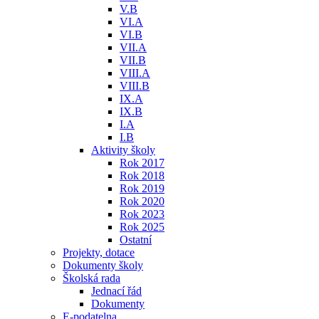
V.B
VI.A
VI.B
VII.A
VII.B
VIII.A
VIII.B
IX.A
IX.B
I.A
I.B
Aktivity školy
Rok 2017
Rok 2018
Rok 2019
Rok 2020
Rok 2023
Rok 2025
Ostatní
Projekty, dotace
Dokumenty školy
Školská rada
Jednací řád
Dokumenty
E-podatelna