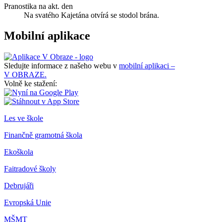
Pranostika na akt. den
Na svatého Kajetána otvírá se stodol brána.
Mobilní aplikace
Sledujte informace z našeho webu v
mobilní aplikaci –
V OBRAZE.
Volně ke stažení:
Les ve škole
Finančně gramotná škola
Ekoškola
Faitradové školy
Debrujáři
Evropská Unie
MŠMT