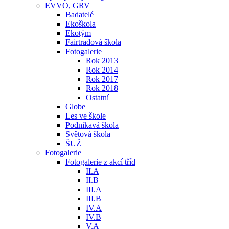
EVVO, GRV
Badatelé
Ekoškola
Ekotým
Fairtradová škola
Fotogalerie
Rok 2013
Rok 2014
Rok 2017
Rok 2018
Ostatní
Globe
Les ve škole
Podnikavá škola
Světová škola
ŠUŽ
Fotogalerie
Fotogalerie z akcí tříd
II.A
II.B
III.A
III.B
IV.A
IV.B
V.A