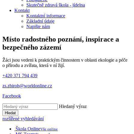
Skutečně zdravá škola - jídelna
Kontakt
Kontaktní informace
Základní údaje
Napište nám
Místo radostného poznání, inspirace
a
bezpečného zázemí
Žáci jsou vedeni k praktickým činnostem v oblasti ekologie a péče
o přírodu a zvířata, která v ní žijí.
+420 371 794 439
zs.zbiroh@worldonline.cz
Facebook
Hledaný výraz
Hledat
rozšířené vyhledávání
Škola Online
Vše online