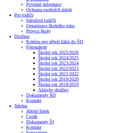
Povinné informace
Ochrana osobních údajů
Pro rodiče
Sdružení rodičů
Organizace školního roku
Provoz školy
Družina
Kritéria pro přijetí žáků do ŠD
Fotogalerie
Školní rok 2025⁄2026
Školní rok 2024⁄2025
Školní rok 2023⁄2024
Školní rok 2022⁄2023
Školní rok 2021⁄2022
Školní rok 2019⁄2020
Školní rok 2018⁄2019
Aktivity družiny
Dokumenty ŠD
Kontakt
Jídelna
Jídelní lístek
Ceník
Dokumenty ŠJ
Kontakt
Fotogalerie