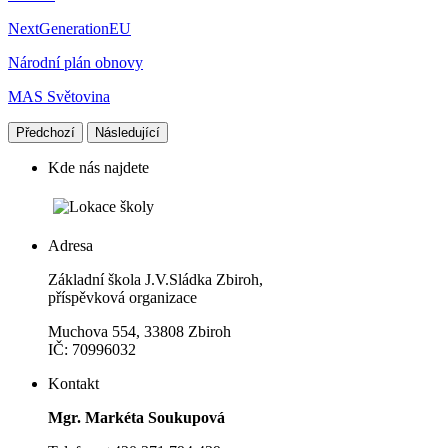
NextGenerationEU
Národní plán obnovy
MAS Světovina
Předchozí
Následující
Kde nás najdete
Adresa
Základní škola J.V.Sládka Zbiroh,
příspěvková organizace
Muchova 554, 33808 Zbiroh
IČ: 70996032
Kontakt
Mgr. Markéta Soukupová