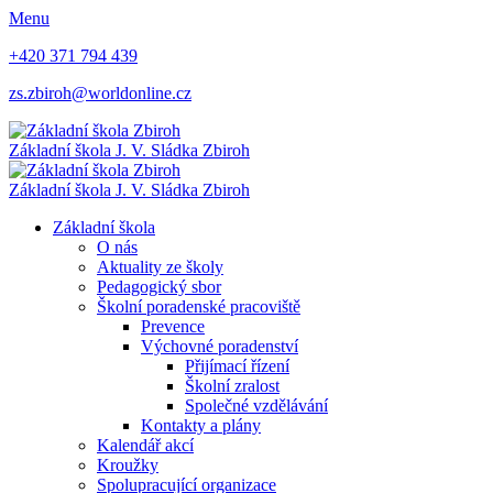
Menu
+420 371 794 439
zs.zbiroh@worldonline.cz
Základní škola
J. V. Sládka Zbiroh
Základní škola
J. V. Sládka Zbiroh
Základní škola
O nás
Aktuality ze školy
Pedagogický sbor
Školní poradenské pracoviště
Prevence
Výchovné poradenství
Přijímací řízení
Školní zralost
Společné vzdělávání
Kontakty a plány
Kalendář akcí
Kroužky
Spolupracující organizace