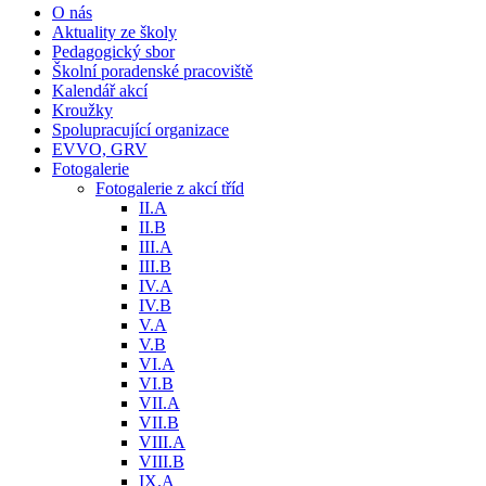
O nás
Aktuality ze školy
Pedagogický sbor
Školní poradenské pracoviště
Kalendář akcí
Kroužky
Spolupracující organizace
EVVO, GRV
Fotogalerie
Fotogalerie z akcí tříd
II.A
II.B
III.A
III.B
IV.A
IV.B
V.A
V.B
VI.A
VI.B
VII.A
VII.B
VIII.A
VIII.B
IX.A