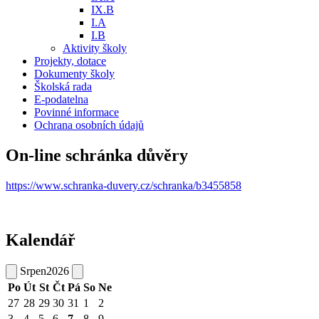
IX.B
I.A
I.B
Aktivity školy
Projekty, dotace
Dokumenty školy
Školská rada
E-podatelna
Povinné informace
Ochrana osobních údajů
On-line schránka důvěry
https://www.schranka-duvery.cz/schranka/b3455858
Kalendář
Srpen
2026
Po
Út
St
Čt
Pá
So
Ne
27
28
29
30
31
1
2
3
4
5
6
7
8
9