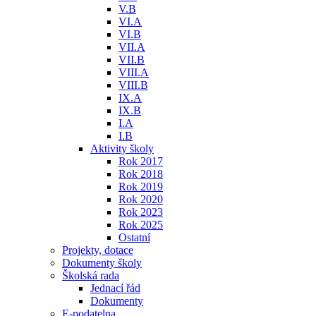
V.B
VI.A
VI.B
VII.A
VII.B
VIII.A
VIII.B
IX.A
IX.B
I.A
I.B
Aktivity školy
Rok 2017
Rok 2018
Rok 2019
Rok 2020
Rok 2023
Rok 2025
Ostatní
Projekty, dotace
Dokumenty školy
Školská rada
Jednací řád
Dokumenty
E-podatelna