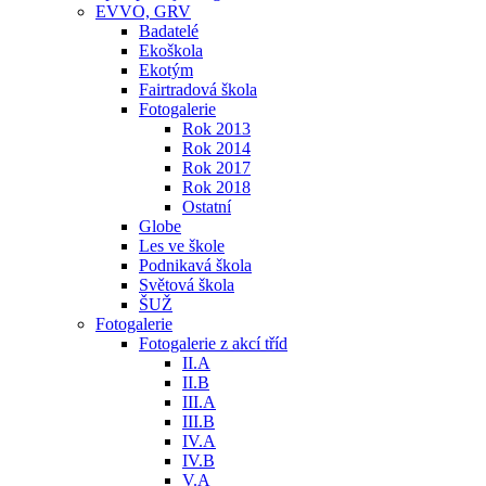
EVVO, GRV
Badatelé
Ekoškola
Ekotým
Fairtradová škola
Fotogalerie
Rok 2013
Rok 2014
Rok 2017
Rok 2018
Ostatní
Globe
Les ve škole
Podnikavá škola
Světová škola
ŠUŽ
Fotogalerie
Fotogalerie z akcí tříd
II.A
II.B
III.A
III.B
IV.A
IV.B
V.A