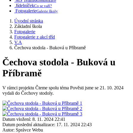
MS Teams
Komunikace
Jídelníček
Co se vaří?
Fotogalerie
Galerie školy
Úvodní stránka
Základní škola
Fotogalerie
Fotogalerie z akcí tříd
V.A
Čechova stodola - Buková u Příbramě
Čechova stodola - Buková u
Příbramě
V rámci projektu Čteme spolu téma Pověsti jsme se 21. 10. 2024
vydali do Čechovy stodoly.
Datum vložení:
8. 11. 2024 22:41
Datum poslední aktualizace:
17. 11. 2024 22:43
Autor:
Správce Webu