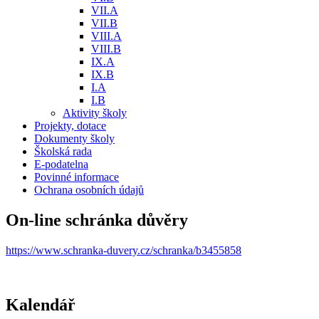
VII.A
VII.B
VIII.A
VIII.B
IX.A
IX.B
I.A
I.B
Aktivity školy
Projekty, dotace
Dokumenty školy
Školská rada
E-podatelna
Povinné informace
Ochrana osobních údajů
On-line schránka důvěry
https://www.schranka-duvery.cz/schranka/b3455858
Kalendář