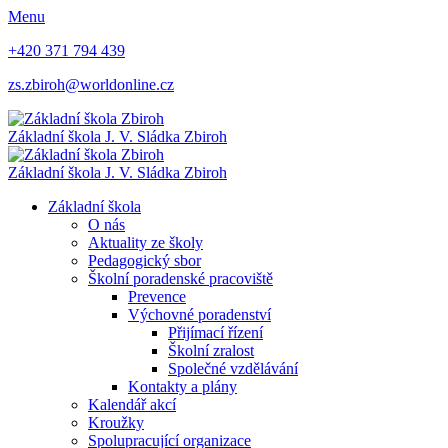
Menu
+420 371 794 439
zs.zbiroh@worldonline.cz
Základní škola
J. V. Sládka Zbiroh
Základní škola
J. V. Sládka Zbiroh
Základní škola
O nás
Aktuality ze školy
Pedagogický sbor
Školní poradenské pracoviště
Prevence
Výchovné poradenství
Přijímací řízení
Školní zralost
Společné vzdělávání
Kontakty a plány
Kalendář akcí
Kroužky
Spolupracující organizace