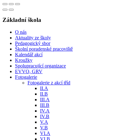
Základní škola
O nás
Aktuality ze školy
Pedagogický sbor
Školní poradenské pracoviště
Kalendář akcí
Kroužky
Spolupracující organizace
EVVO, GRV
Fotogalerie
Fotogalerie z akcí tříd
II.A
II.B
III.A
III.B
IV.A
IV.B
V.A
V.B
VI.A
VI.B