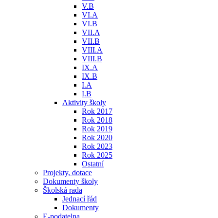
V.B
VI.A
VI.B
VII.A
VII.B
VIII.A
VIII.B
IX.A
IX.B
I.A
I.B
Aktivity školy
Rok 2017
Rok 2018
Rok 2019
Rok 2020
Rok 2023
Rok 2025
Ostatní
Projekty, dotace
Dokumenty školy
Školská rada
Jednací řád
Dokumenty
E-podatelna