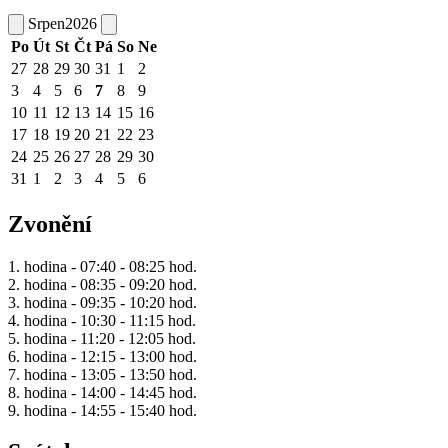
Srpen
2026
Po
Út
St
Čt
Pá
So
Ne
27
28
29
30
31
1
2
3
4
5
6
7
8
9
10
11
12
13
14
15
16
17
18
19
20
21
22
23
24
25
26
27
28
29
30
31
1
2
3
4
5
6
Zvonění
1. hodina - 07:40 - 08:25 hod.
2. hodina - 08:35 - 09:20 hod.
3. hodina - 09:35 - 10:20 hod.
4. hodina - 10:30 - 11:15 hod.
5. hodina - 11:20 - 12:05 hod.
6. hodina - 12:15 - 13:00 hod.
7. hodina - 13:05 - 13:50 hod.
8. hodina - 14:00 - 14:45 hod.
9. hodina - 14:55 - 15:40 hod.