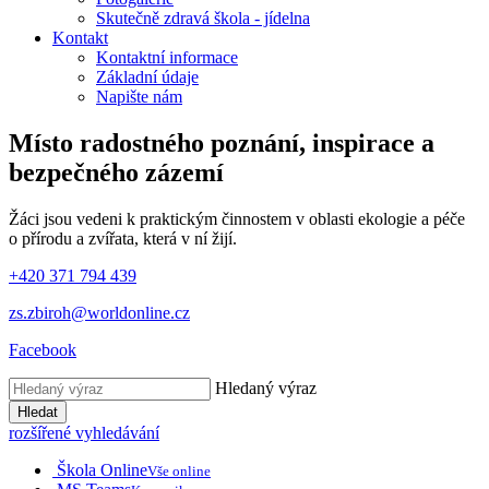
Skutečně zdravá škola - jídelna
Kontakt
Kontaktní informace
Základní údaje
Napište nám
Místo radostného poznání, inspirace
a
bezpečného zázemí
Žáci jsou vedeni k praktickým činnostem v oblasti ekologie a péče
o přírodu a zvířata, která v ní žijí.
+420 371 794 439
zs.zbiroh@worldonline.cz
Facebook
Hledaný výraz
Hledat
rozšířené vyhledávání
Škola Online
Vše online