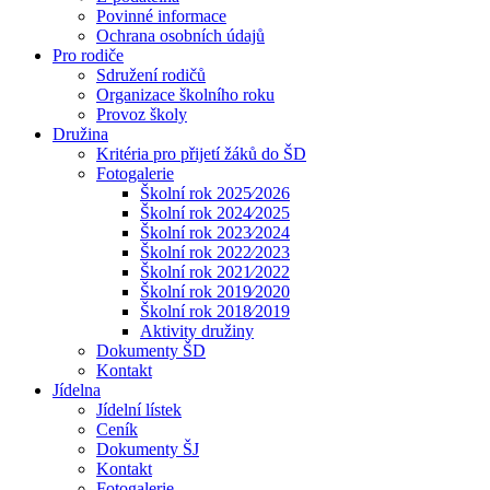
Povinné informace
Ochrana osobních údajů
Pro rodiče
Sdružení rodičů
Organizace školního roku
Provoz školy
Družina
Kritéria pro přijetí žáků do ŠD
Fotogalerie
Školní rok 2025⁄2026
Školní rok 2024⁄2025
Školní rok 2023⁄2024
Školní rok 2022⁄2023
Školní rok 2021⁄2022
Školní rok 2019⁄2020
Školní rok 2018⁄2019
Aktivity družiny
Dokumenty ŠD
Kontakt
Jídelna
Jídelní lístek
Ceník
Dokumenty ŠJ
Kontakt
Fotogalerie