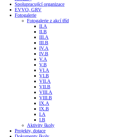
Spolupracující organizace
EVVO, GRV
Fotogalerie
Fotogalerie z akcí tříd
II.A
II.B
III.A
III.B
IV.A
IV.B
V.A
V.B
VI.A
VI.B
VII.A
VII.B
VIII.A
VIII.B
IX.A
IX.B
I.A
I.B
Aktivity školy
Projekty, dotace
Dokumenty školy