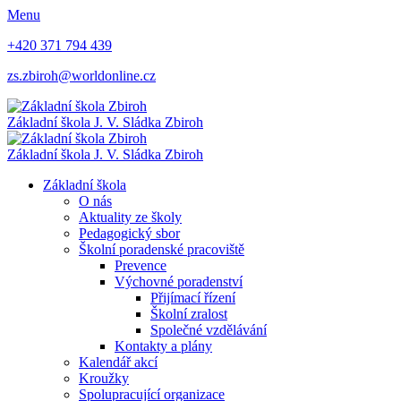
Menu
+420 371 794 439
zs.zbiroh@worldonline.cz
Základní škola
J. V. Sládka Zbiroh
Základní škola
J. V. Sládka Zbiroh
Základní škola
O nás
Aktuality ze školy
Pedagogický sbor
Školní poradenské pracoviště
Prevence
Výchovné poradenství
Přijímací řízení
Školní zralost
Společné vzdělávání
Kontakty a plány
Kalendář akcí
Kroužky
Spolupracující organizace