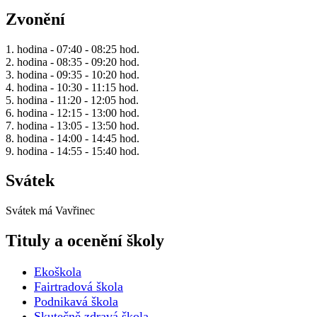
Zvonění
1. hodina - 07:40 - 08:25 hod.
2. hodina - 08:35 - 09:20 hod.
3. hodina - 09:35 - 10:20 hod.
4. hodina - 10:30 - 11:15 hod.
5. hodina - 11:20 - 12:05 hod.
6. hodina - 12:15 - 13:00 hod.
7. hodina - 13:05 - 13:50 hod.
8. hodina - 14:00 - 14:45 hod.
9. hodina - 14:55 - 15:40 hod.
Svátek
Svátek má
Vavřinec
Tituly a ocenění školy
Ekoškola
Fairtradová škola
Podnikavá škola
Skutečně zdravá škola