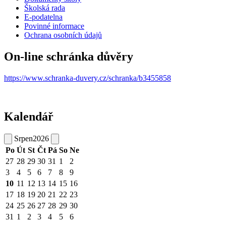
Školská rada
E-podatelna
Povinné informace
Ochrana osobních údajů
On-line schránka důvěry
https://www.schranka-duvery.cz/schranka/b3455858
Kalendář
Srpen
2026
Po
Út
St
Čt
Pá
So
Ne
27
28
29
30
31
1
2
3
4
5
6
7
8
9
10
11
12
13
14
15
16
17
18
19
20
21
22
23
24
25
26
27
28
29
30
31
1
2
3
4
5
6