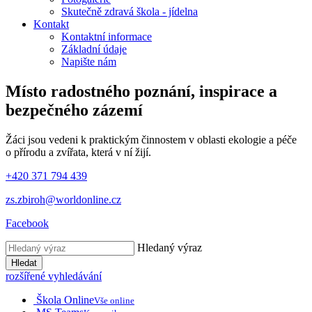
Skutečně zdravá škola - jídelna
Kontakt
Kontaktní informace
Základní údaje
Napište nám
Místo radostného poznání, inspirace
a
bezpečného zázemí
Žáci jsou vedeni k praktickým činnostem v oblasti ekologie a péče
o přírodu a zvířata, která v ní žijí.
+420 371 794 439
zs.zbiroh@worldonline.cz
Facebook
Hledaný výraz
Hledat
rozšířené vyhledávání
Škola Online
Vše online