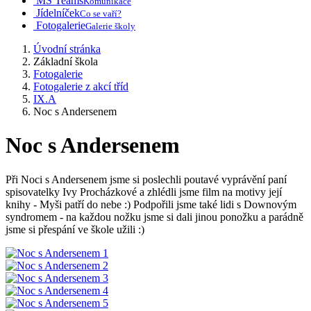
MS Teams
Komunikace
Jídelníček
Co se vaří?
Fotogalerie
Galerie školy
Úvodní stránka
Základní škola
Fotogalerie
Fotogalerie z akcí tříd
IX.A
Noc s Andersenem
Noc s Andersenem
Při Noci s Andersenem jsme si poslechli poutavé vyprávění paní
spisovatelky Ivy Procházkové a zhlédli jsme film na motivy její
knihy - Myši patří do nebe :) Podpořili jsme také lidi s Downovým
syndromem - na každou nožku jsme si dali jinou ponožku a parádně
jsme si přespání ve škole užili :)