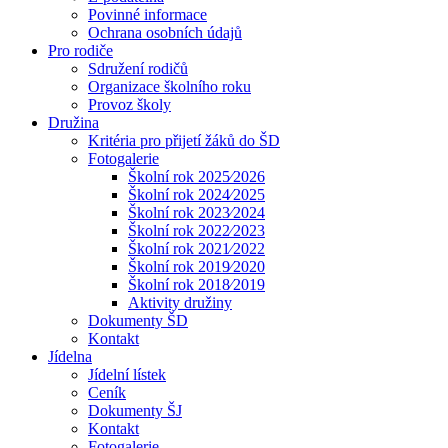
Povinné informace
Ochrana osobních údajů
Pro rodiče
Sdružení rodičů
Organizace školního roku
Provoz školy
Družina
Kritéria pro přijetí žáků do ŠD
Fotogalerie
Školní rok 2025⁄2026
Školní rok 2024⁄2025
Školní rok 2023⁄2024
Školní rok 2022⁄2023
Školní rok 2021⁄2022
Školní rok 2019⁄2020
Školní rok 2018⁄2019
Aktivity družiny
Dokumenty ŠD
Kontakt
Jídelna
Jídelní lístek
Ceník
Dokumenty ŠJ
Kontakt
Fotogalerie