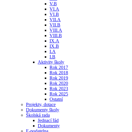
V.B
VI.A
VI.B
VII.A
VII.B
VIII.A
VIII.B
IX.A
IX.B
I.A
I.B
Aktivity školy
Rok 2017
Rok 2018
Rok 2019
Rok 2020
Rok 2023
Rok 2025
Ostatní
Projekty, dotace
Dokumenty školy
Školská rada
Jednací řád
Dokumenty
E-podatelna