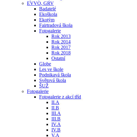
EVVO, GRV
Badatelé
Ekoškola
Ekotým
Fairtradová škola
Fotogalerie
Rok 2013
Rok 2014
Rok 2017
Rok 2018
Ostatní
Globe
Les ve škole
Podnikavá škola
Světová škola
ŠUŽ
Fotogalerie
Fotogalerie z akcí tříd
II.A
II.B
III.A
III.B
IV.A
IV.B
V.A