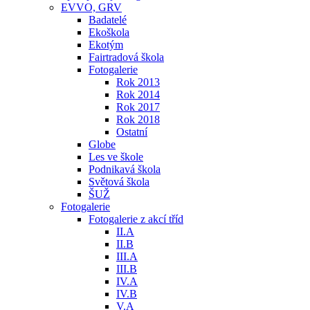
EVVO, GRV
Badatelé
Ekoškola
Ekotým
Fairtradová škola
Fotogalerie
Rok 2013
Rok 2014
Rok 2017
Rok 2018
Ostatní
Globe
Les ve škole
Podnikavá škola
Světová škola
ŠUŽ
Fotogalerie
Fotogalerie z akcí tříd
II.A
II.B
III.A
III.B
IV.A
IV.B
V.A