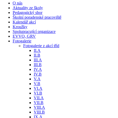
O nás
Aktuality ze školy
Pedagogický sbor
Školní poradenské pracoviště
Kalendář akcí
Kroužky
Spolupracující organizace
EVVO, GRV
Fotogalerie
Fotogalerie z akcí tříd
II.A
II.B
III.A
III.B
IV.A
IV.B
V.A
V.B
VI.A
VI.B
VII.A
VII.B
VIII.A
VIII.B
IX.A