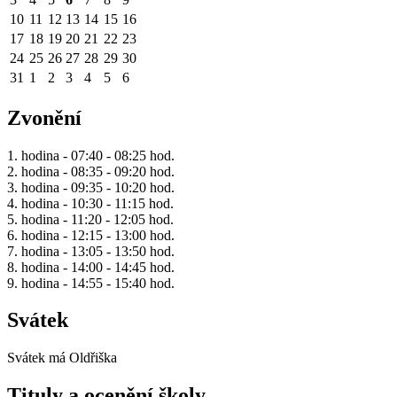
10
11
12
13
14
15
16
17
18
19
20
21
22
23
24
25
26
27
28
29
30
31
1
2
3
4
5
6
Zvonění
1. hodina - 07:40 - 08:25 hod.
2. hodina - 08:35 - 09:20 hod.
3. hodina - 09:35 - 10:20 hod.
4. hodina - 10:30 - 11:15 hod.
5. hodina - 11:20 - 12:05 hod.
6. hodina - 12:15 - 13:00 hod.
7. hodina - 13:05 - 13:50 hod.
8. hodina - 14:00 - 14:45 hod.
9. hodina - 14:55 - 15:40 hod.
Svátek
Svátek má
Oldřiška
Tituly a ocenění školy