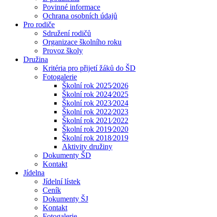
Povinné informace
Ochrana osobních údajů
Pro rodiče
Sdružení rodičů
Organizace školního roku
Provoz školy
Družina
Kritéria pro přijetí žáků do ŠD
Fotogalerie
Školní rok 2025⁄2026
Školní rok 2024⁄2025
Školní rok 2023⁄2024
Školní rok 2022⁄2023
Školní rok 2021⁄2022
Školní rok 2019⁄2020
Školní rok 2018⁄2019
Aktivity družiny
Dokumenty ŠD
Kontakt
Jídelna
Jídelní lístek
Ceník
Dokumenty ŠJ
Kontakt
Fotogalerie