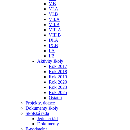
V.B
VI.A
VI.B
VII.A
VII.B
VIII.A
VIII.B
IX.A
IX.B
I.A
I.B
Aktivity školy
Rok 2017
Rok 2018
Rok 2019
Rok 2020
Rok 2023
Rok 2025
Ostatní
Projekty, dotace
Dokumenty školy
Školská rada
Jednací řád
Dokumenty
E-podatelna