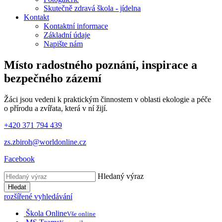
Skutečně zdravá škola - jídelna
Kontakt
Kontaktní informace
Základní údaje
Napište nám
Místo radostného poznání, inspirace
a
bezpečného zázemí
Žáci jsou vedeni k praktickým činnostem v oblasti ekologie a péče
o přírodu a zvířata, která v ní žijí.
+420 371 794 439
zs.zbiroh@worldonline.cz
Facebook
Hledaný výraz
Hledat
rozšířené vyhledávání
Škola Online
Vše online