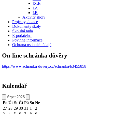
IX.B
I.A
I.B
Aktivity školy
Projekty, dotace
Dokumenty školy
Školská rada
E-podatelna
Povinné informace
Ochrana osobních údajů
On-line schránka důvěry
https://www.schranka-duvery.cz/schranka/b3455858
Kalendář
Srpen
2026
Po
Út
St
Čt
Pá
So
Ne
27
28
29
30
31
1
2
3
4
5
6
7
8
9