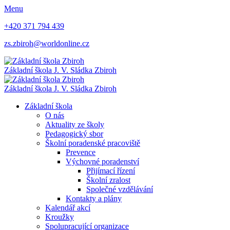
Menu
+420 371 794 439
zs.zbiroh@worldonline.cz
Základní škola
J. V. Sládka Zbiroh
Základní škola
J. V. Sládka Zbiroh
Základní škola
O nás
Aktuality ze školy
Pedagogický sbor
Školní poradenské pracoviště
Prevence
Výchovné poradenství
Přijímací řízení
Školní zralost
Společné vzdělávání
Kontakty a plány
Kalendář akcí
Kroužky
Spolupracující organizace