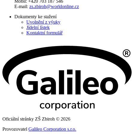
Mobil: +420 703 187 546
E-mail:
zs.zbiroh@worldonline.cz
Dokumenty ke stažení
Uvolnění z výuky
Jídelní lístek
Kontaktní formulář
Oficiální stránky ZŠ Zbiroh © 2026
Provozovatel
Galileo Corporation s.r.o.