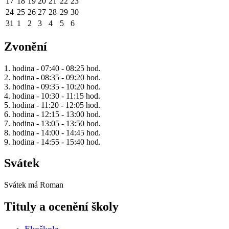
17
18
19
20
21
22
23
24
25
26
27
28
29
30
31
1
2
3
4
5
6
Zvonění
1. hodina - 07:40 - 08:25 hod.
2. hodina - 08:35 - 09:20 hod.
3. hodina - 09:35 - 10:20 hod.
4. hodina - 10:30 - 11:15 hod.
5. hodina - 11:20 - 12:05 hod.
6. hodina - 12:15 - 13:00 hod.
7. hodina - 13:05 - 13:50 hod.
8. hodina - 14:00 - 14:45 hod.
9. hodina - 14:55 - 15:40 hod.
Svátek
Svátek má
Roman
Tituly a ocenění školy