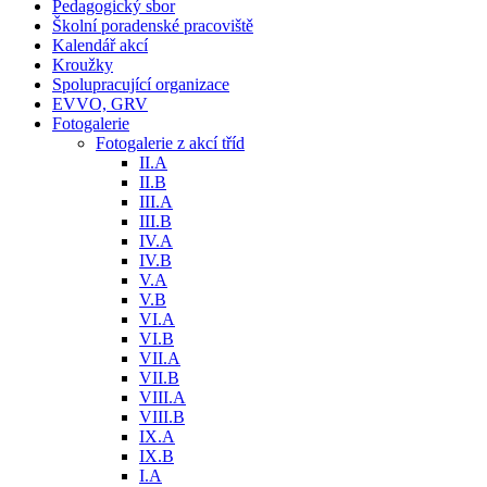
Pedagogický sbor
Školní poradenské pracoviště
Kalendář akcí
Kroužky
Spolupracující organizace
EVVO, GRV
Fotogalerie
Fotogalerie z akcí tříd
II.A
II.B
III.A
III.B
IV.A
IV.B
V.A
V.B
VI.A
VI.B
VII.A
VII.B
VIII.A
VIII.B
IX.A
IX.B
I.A