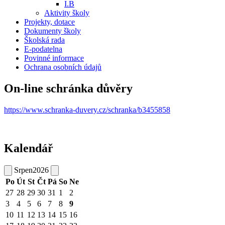
I.B
Aktivity školy
Projekty, dotace
Dokumenty školy
Školská rada
E-podatelna
Povinné informace
Ochrana osobních údajů
On-line schránka důvěry
https://www.schranka-duvery.cz/schranka/b3455858
Kalendář
Srpen
2026
Po
Út
St
Čt
Pá
So
Ne
27
28
29
30
31
1
2
3
4
5
6
7
8
9
10
11
12
13
14
15
16