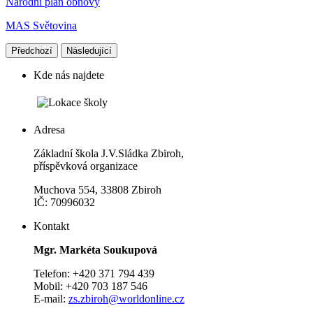
Národní plán obnovy
MAS Světovina
Předchozí
Následující
Kde nás najdete
Adresa
Základní škola J.V.Sládka Zbiroh,
příspěvková organizace
Muchova 554, 33808 Zbiroh
IČ: 70996032
Kontakt
Mgr. Markéta Soukupová
Telefon: +420 371 794 439
Mobil: +420 703 187 546
E-mail:
zs.zbiroh@worldonline.cz