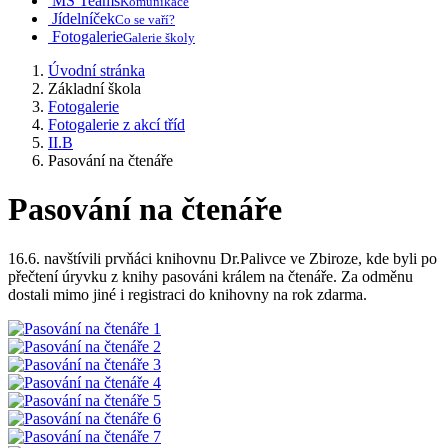
MS Teams
Komunikace
Jídelníček
Co se vaří?
Fotogalerie
Galerie školy
Úvodní stránka
Základní škola
Fotogalerie
Fotogalerie z akcí tříd
II.B
Pasování na čtenáře
Pasování na čtenáře
16.6. navštívili prvňáci knihovnu Dr.Palivce ve Zbiroze, kde byli po
přečtení úryvku z knihy pasováni králem na čtenáře. Za odměnu
dostali mimo jiné i registraci do knihovny na rok zdarma.