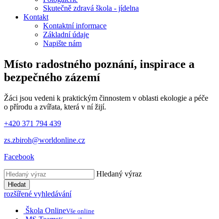
Skutečně zdravá škola - jídelna
Kontakt
Kontaktní informace
Základní údaje
Napište nám
Místo radostného poznání, inspirace
a
bezpečného zázemí
Žáci jsou vedeni k praktickým činnostem v oblasti ekologie a péče
o přírodu a zvířata, která v ní žijí.
+420 371 794 439
zs.zbiroh@worldonline.cz
Facebook
Hledaný výraz
Hledat
rozšířené vyhledávání
Škola Online
Vše online