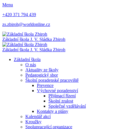
Menu
+420 371 794 439
zs.zbiroh@worldonline.cz
Základní škola
J. V. Sládka Zbiroh
Základní škola
J. V. Sládka Zbiroh
Základní škola
O nás
Aktuality ze školy
Pedagogický sbor
Školní poradenské pracoviště
Prevence
Výchovné poradenství
Přijímací řízení
Školní zralost
Společné vzdělávání
Kontakty a plány
Kalendář akcí
Kroužky
Spolupracující organizace