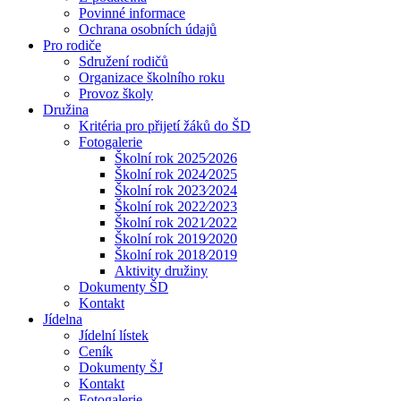
Povinné informace
Ochrana osobních údajů
Pro rodiče
Sdružení rodičů
Organizace školního roku
Provoz školy
Družina
Kritéria pro přijetí žáků do ŠD
Fotogalerie
Školní rok 2025⁄2026
Školní rok 2024⁄2025
Školní rok 2023⁄2024
Školní rok 2022⁄2023
Školní rok 2021⁄2022
Školní rok 2019⁄2020
Školní rok 2018⁄2019
Aktivity družiny
Dokumenty ŠD
Kontakt
Jídelna
Jídelní lístek
Ceník
Dokumenty ŠJ
Kontakt
Fotogalerie