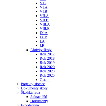
V.B
VI.A
VI.B
VII.A
VII.B
VIII.A
VIII.B
IX.A
IX.B
I.A
I.B
Aktivity školy
Rok 2017
Rok 2018
Rok 2019
Rok 2020
Rok 2023
Rok 2025
Ostatní
Projekty, dotace
Dokumenty školy
Školská rada
Jednací řád
Dokumenty
E-podatelna