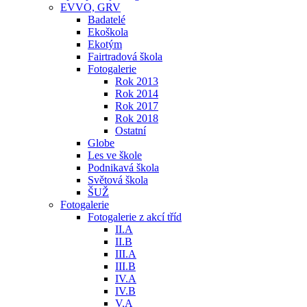
EVVO, GRV
Badatelé
Ekoškola
Ekotým
Fairtradová škola
Fotogalerie
Rok 2013
Rok 2014
Rok 2017
Rok 2018
Ostatní
Globe
Les ve škole
Podnikavá škola
Světová škola
ŠUŽ
Fotogalerie
Fotogalerie z akcí tříd
II.A
II.B
III.A
III.B
IV.A
IV.B
V.A