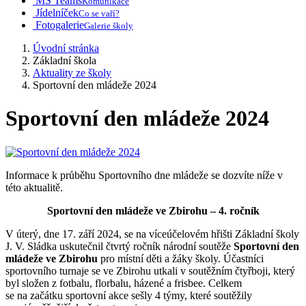
MS Teams
Komunikace
Jídelníček
Co se vaří?
Fotogalerie
Galerie školy
Úvodní stránka
Základní škola
Aktuality ze školy
Sportovní den mládeže 2024
Sportovní den mládeže 2024
Informace k průběhu Sportovního dne mládeže se dozvíte níže v
této aktualitě.
Sportovní den mládeže ve Zbirohu – 4. ročník
V úterý, dne 17. září 2024, se na víceúčelovém hřišti Základní školy
J. V. Sládka uskutečnil čtvrtý ročník národní soutěže
Sportovní den
mládeže ve Zbirohu
pro místní děti a žáky školy. Účastníci
sportovního turnaje se ve Zbirohu utkali v soutěžním čtyřboji, který
byl složen z fotbalu, florbalu, házené a frisbee. Celkem
se na začátku sportovní akce sešly 4 týmy, které soutěžily