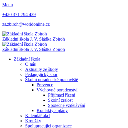
Menu
+420 371 794 439
zs.zbiroh@worldonline.cz
Základní škola
J. V. Sládka Zbiroh
Základní škola
J. V. Sládka Zbiroh
Základní škola
O nás
Aktuality ze školy
Pedagogický sbor
Školní poradenské pracoviště
Prevence
Výchovné poradenství
Přijímací řízení
Školní zralost
Společné vzdělávání
Kontakty a plány
Kalendář akcí
Kroužky
Spolupracující organizace