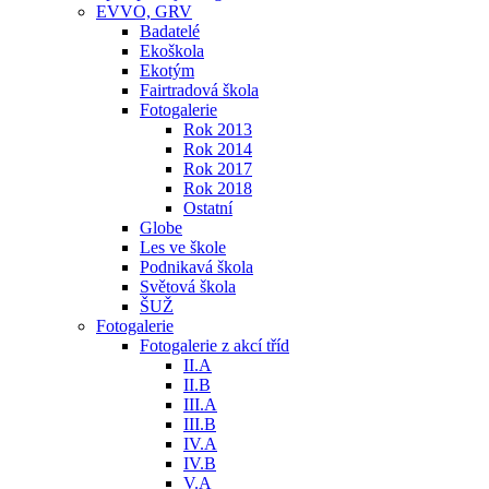
EVVO, GRV
Badatelé
Ekoškola
Ekotým
Fairtradová škola
Fotogalerie
Rok 2013
Rok 2014
Rok 2017
Rok 2018
Ostatní
Globe
Les ve škole
Podnikavá škola
Světová škola
ŠUŽ
Fotogalerie
Fotogalerie z akcí tříd
II.A
II.B
III.A
III.B
IV.A
IV.B
V.A