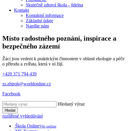
Skutečně zdravá škola - jídelna
Kontakt
Kontaktní informace
Základní údaje
Napište nám
Místo radostného poznání, inspirace
a
bezpečného zázemí
Žáci jsou vedeni k praktickým činnostem v oblasti ekologie a péče
o přírodu a zvířata, která v ní žijí.
+420 371 794 439
zs.zbiroh@worldonline.cz
Facebook
Hledaný výraz
Hledat
rozšířené vyhledávání
Škola Online
Vše online