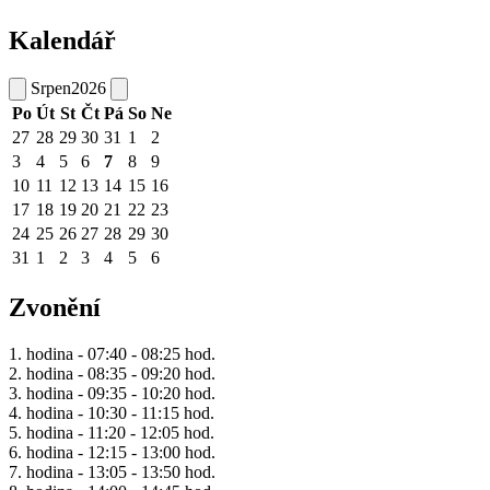
Kalendář
Srpen
2026
Po
Út
St
Čt
Pá
So
Ne
27
28
29
30
31
1
2
3
4
5
6
7
8
9
10
11
12
13
14
15
16
17
18
19
20
21
22
23
24
25
26
27
28
29
30
31
1
2
3
4
5
6
Zvonění
1. hodina - 07:40 - 08:25 hod.
2. hodina - 08:35 - 09:20 hod.
3. hodina - 09:35 - 10:20 hod.
4. hodina - 10:30 - 11:15 hod.
5. hodina - 11:20 - 12:05 hod.
6. hodina - 12:15 - 13:00 hod.
7. hodina - 13:05 - 13:50 hod.