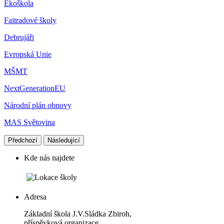
Ekoškola
Faitradové školy
Debrujáři
Evropská Unie
MŠMT
NextGenerationEU
Národní plán obnovy
MAS Světovina
Předchozí
Následující
Kde nás najdete
Adresa
Základní škola J.V.Sládka Zbiroh,
příspěvková organizace