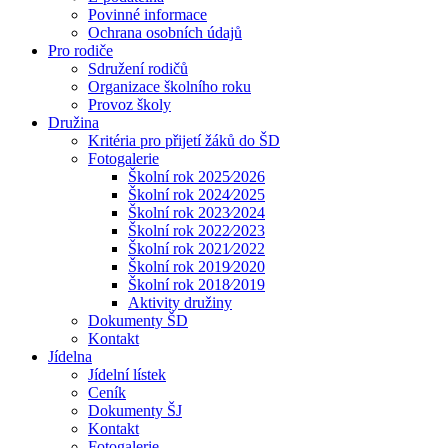
Povinné informace
Ochrana osobních údajů
Pro rodiče
Sdružení rodičů
Organizace školního roku
Provoz školy
Družina
Kritéria pro přijetí žáků do ŠD
Fotogalerie
Školní rok 2025⁄2026
Školní rok 2024⁄2025
Školní rok 2023⁄2024
Školní rok 2022⁄2023
Školní rok 2021⁄2022
Školní rok 2019⁄2020
Školní rok 2018⁄2019
Aktivity družiny
Dokumenty ŠD
Kontakt
Jídelna
Jídelní lístek
Ceník
Dokumenty ŠJ
Kontakt
Fotogalerie