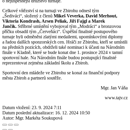
o nejúspěšnější družstvo turnaje.
Celkové vítězství si na turnaji ve Zbirohu odnesl tým
„Šediváci“, složený z členů
Mikeš Veverka, David Merhout,
Viktoria Kondrash, Arsen Peliak, Jiří Fajgl a Marek
Jančík.
Stříbrné umístění vybojoval tým „Modráci“ a bronzovou
příčku obsadil tým „Červeňáci“. Úspěšní finalisté postupového
turnaje byli odměněni zlatými medailemi, upomínkovými diplomy
a řadou dalších sponzorských cen. Hráči ze Zbirohu, kteří se umístili
na předních pozicích, obdrželi také nominaci k účasti na Národním
finále v Kladně, které se bude konat dne 1. prosince 2024 v tamní
sportovní hale. Na Národním finále budou postupující finalisté
reprezentovat zejména základní školu a Zbiroh.
Sportovní den mládeže ve Zbirohu se konal za finanční podpory
města Zbiroh a partnerů soutěže.
Mgr. Jan Váňa
www.tajv.cz
Datum vložení:
23. 9. 2024 7:11
Datum poslední aktualizace:
16. 12. 2024 10:50
Autor:
Mgr. Markéta Soukupová