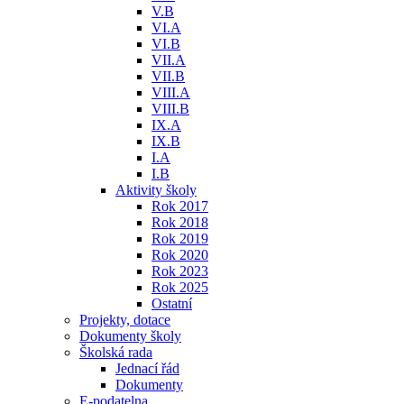
V.B
VI.A
VI.B
VII.A
VII.B
VIII.A
VIII.B
IX.A
IX.B
I.A
I.B
Aktivity školy
Rok 2017
Rok 2018
Rok 2019
Rok 2020
Rok 2023
Rok 2025
Ostatní
Projekty, dotace
Dokumenty školy
Školská rada
Jednací řád
Dokumenty
E-podatelna