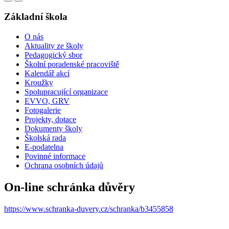
Základní škola
O nás
Aktuality ze školy
Pedagogický sbor
Školní poradenské pracoviště
Kalendář akcí
Kroužky
Spolupracující organizace
EVVO, GRV
Fotogalerie
Projekty, dotace
Dokumenty školy
Školská rada
E-podatelna
Povinné informace
Ochrana osobních údajů
On-line schránka důvěry
https://www.schranka-duvery.cz/schranka/b3455858