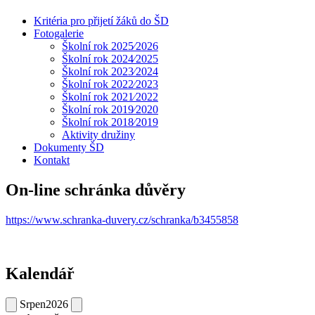
Kritéria pro přijetí žáků do ŠD
Fotogalerie
Školní rok 2025⁄2026
Školní rok 2024⁄2025
Školní rok 2023⁄2024
Školní rok 2022⁄2023
Školní rok 2021⁄2022
Školní rok 2019⁄2020
Školní rok 2018⁄2019
Aktivity družiny
Dokumenty ŠD
Kontakt
On-line schránka důvěry
https://www.schranka-duvery.cz/schranka/b3455858
Kalendář
Srpen
2026