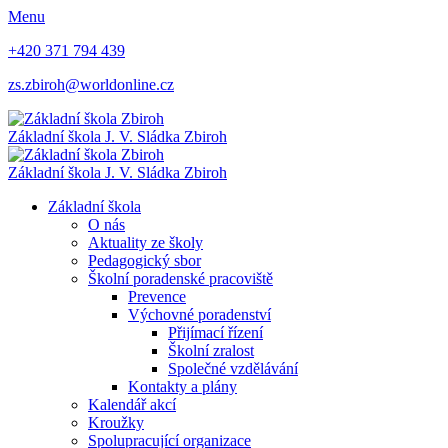
Menu
+420 371 794 439
zs.zbiroh@worldonline.cz
Základní škola
J. V. Sládka Zbiroh
Základní škola
J. V. Sládka Zbiroh
Základní škola
O nás
Aktuality ze školy
Pedagogický sbor
Školní poradenské pracoviště
Prevence
Výchovné poradenství
Přijímací řízení
Školní zralost
Společné vzdělávání
Kontakty a plány
Kalendář akcí
Kroužky
Spolupracující organizace