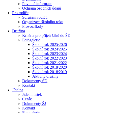
Povinné informace
Ochrana osobních údajů
Pro rodiče
Sdružení rodičů
Organizace školního roku
Provoz školy
Družina
Kritéria pro přijetí žáků do ŠD
Fotogalerie
Školní rok 2025⁄2026
Školní rok 2024⁄2025
Školní rok 2023⁄2024
Školní rok 2022⁄2023
Školní rok 2021⁄2022
Školní rok 2019⁄2020
Školní rok 2018⁄2019
Aktivity družiny
Dokumenty ŠD
Kontakt
Jídelna
Jídelní lístek
Ceník
Dokumenty ŠJ
Kontakt
Fotogalerie