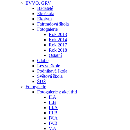
EVVO, GRV
Badatelé
Ekoškola
Ekotým
Fairtradová škola
Fotogalerie
Rok 2013
Rok 2014
Rok 2017
Rok 2018
Ostatní
Globe
Les ve škole
Podnikavá škola
Světová škola
ŠUŽ
Fotogalerie
Fotogalerie z akcí tříd
II.A
II.B
III.A
III.B
IV.A
IV.B
V.A