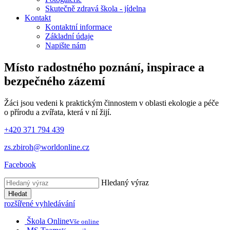
Skutečně zdravá škola - jídelna
Kontakt
Kontaktní informace
Základní údaje
Napište nám
Místo radostného poznání, inspirace
a
bezpečného zázemí
Žáci jsou vedeni k praktickým činnostem v oblasti ekologie a péče
o přírodu a zvířata, která v ní žijí.
+420 371 794 439
zs.zbiroh@worldonline.cz
Facebook
Hledaný výraz
Hledat
rozšířené vyhledávání
Škola Online
Vše online