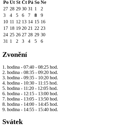
Po
Út
St
Čt
Pá
So
Ne
27
28
29
30
31
1
2
3
4
5
6
7
8
9
10
11
12
13
14
15
16
17
18
19
20
21
22
23
24
25
26
27
28
29
30
31
1
2
3
4
5
6
Zvonění
1. hodina - 07:40 - 08:25 hod.
2. hodina - 08:35 - 09:20 hod.
3. hodina - 09:35 - 10:20 hod.
4. hodina - 10:30 - 11:15 hod.
5. hodina - 11:20 - 12:05 hod.
6. hodina - 12:15 - 13:00 hod.
7. hodina - 13:05 - 13:50 hod.
8. hodina - 14:00 - 14:45 hod.
9. hodina - 14:55 - 15:40 hod.
Svátek