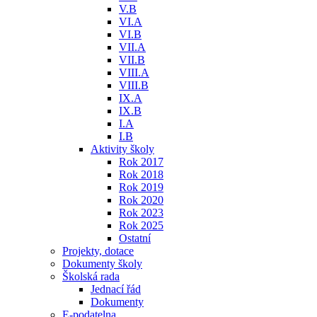
V.B
VI.A
VI.B
VII.A
VII.B
VIII.A
VIII.B
IX.A
IX.B
I.A
I.B
Aktivity školy
Rok 2017
Rok 2018
Rok 2019
Rok 2020
Rok 2023
Rok 2025
Ostatní
Projekty, dotace
Dokumenty školy
Školská rada
Jednací řád
Dokumenty
E-podatelna